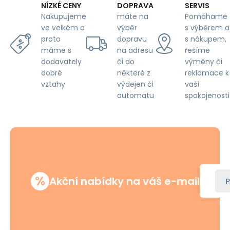
DOPRAVA
SERVIS
NÍZKÉ CENY
máte na
Pomáhame
Nakupujeme
výběr
s výběrem a
ve velkém a
dopravu
s nákupem,
proto
na adresu
řešíme
máme s
či do
výměny či
dodavately
některé z
reklamace k
dobré
výdejen či
vaší
vztahy
automatu
spokojenosti
%
Akční nabídky na váš e-mail
P