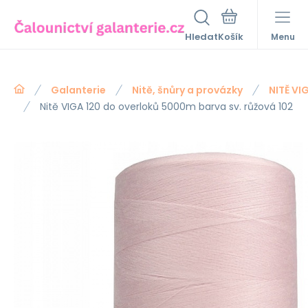
Hledat
Menu
Galanterie
Nitě, šnůry a provázky
NITĚ VI
Nitě VIGA 120 do overloků 5000m barva sv. růžová 102