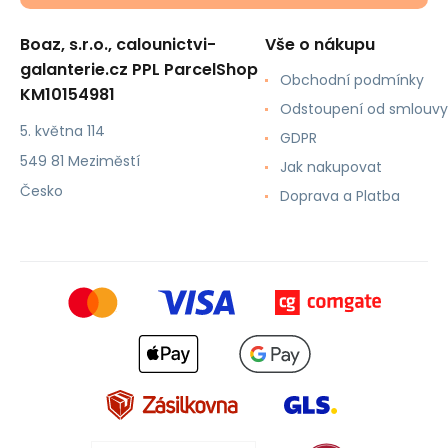
Boaz, s.r.o., calounictvi-
Vše o nákupu
galanterie.cz PPL ParcelShop
Obchodní podmínky
KM10154981
Odstoupení od smlouvy
5. května 114
GDPR
549 81 Meziměstí
Jak nakupovat
Česko
Doprava a Platba