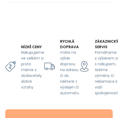
RYCHLÁ
ZÁKAZNICK
DOPRAVA
SERVIS
NÍZKÉ CENY
máte na
Pomáhame
Nakupujeme
výběr
s výběrem a
ve velkém a
dopravu
s nákupem,
proto
na adresu
řešíme
máme s
či do
výměny či
dodavately
některé z
reklamace k
dobré
výdejen či
vaší
vztahy
automatu
spokojenosti