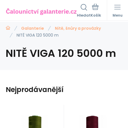
Hledat
Menu
Galanterie
Nitě, šnůry a provázky
NITĚ VIGA 120 5000 m
NITĚ VIGA 120 5000 m
Nejprodávanější
Kód:
EAN:
Kód:
EAN:
Skladem
9
ks
Skladem
9
ks
Ariadna
Ariadna
100
Kč
100
Kč
Nitě VIGA
Nitě VIGA
8595721051766
120VIGA727
8595721014570
120VIGA228