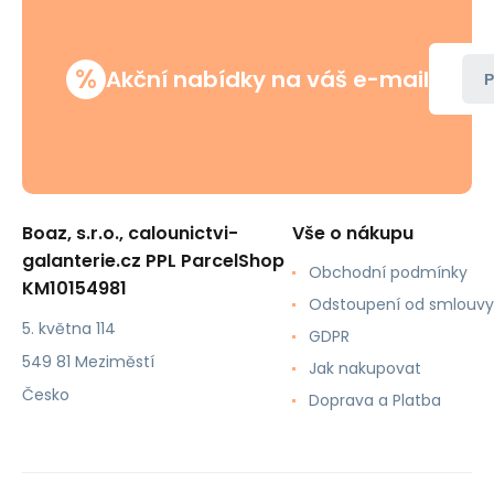
%
Akční nabídky na váš e-mail
P
Boaz, s.r.o., calounictvi-
Vše o nákupu
galanterie.cz PPL ParcelShop
Obchodní podmínky
KM10154981
Odstoupení od smlouvy
5. května 114
GDPR
549 81 Meziměstí
Jak nakupovat
Česko
Doprava a Platba