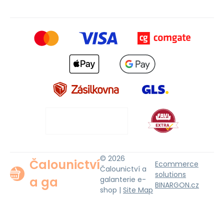
© 2026
Čalounictví
Ecommerce
Čalounictví a
solutions
a ga
galanterie e-
BINARGON.cz
shop |
Site Map