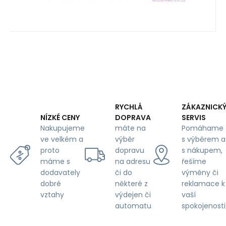
RYCHLÁ
ZÁKAZNICK
DOPRAVA
SERVIS
NÍZKÉ CENY
máte na
Pomáhame
Nakupujeme
výběr
s výběrem a
ve velkém a
dopravu
s nákupem,
proto
na adresu
řešíme
máme s
či do
výměny či
dodavately
některé z
reklamace k
dobré
výdejen či
vaší
vztahy
automatu
spokojenosti