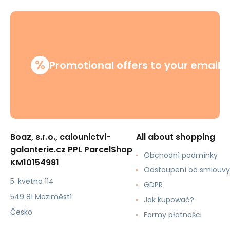
%
Promotional offers to your email
Boaz, s.r.o., calounictvi-
All about shopping
galanterie.cz PPL ParcelShop
Obchodní podmínky
KM10154981
Odstoupení od smlouvy
5. května 114
GDPR
549 81 Meziměstí
Jak kupować?
Česko
Formy płatności