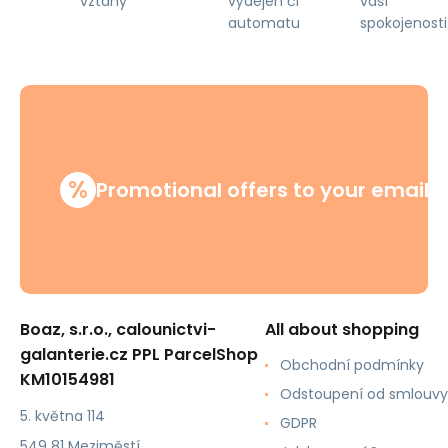
výdejen či
vaší
vztahy
automatu
spokojenosti
%
Promotional offers to your email
Boaz, s.r.o., calounictvi-
All about shopping
galanterie.cz PPL ParcelShop
Obchodní podmínky
KM10154981
Odstoupení od smlouvy
5. května 114
GDPR
549 81 Meziměstí