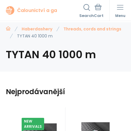
Čalounictví a ga
Search
Menu
Haberdashery
Threads, cords and strings
TYTAN 40 1000 m
TYTAN 40 1000 m
Nejprodávanější
NEW
Code:
40TYTAN2515
EAN:
Code:
EAN:
In stock
10
ks
In stock
9
ks
Ariadna
Ariadna
10.60
GBP
100%
10.60
GBP
Upholstery
TYTAN
ARRIVALS
1210000096326
8595721055603
40TYTAN2595