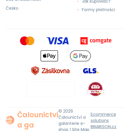
Jak kupować?
Česko
Formy płatności
© 2026
Čalounictví
Ecommerce
Čalounictví a
solutions
a ga
galanterie e-
BINARGON.cz
shop |
Site Map