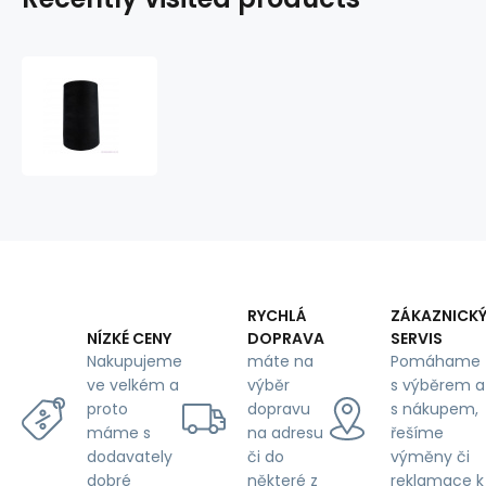
VIGA
120
threads
for
overlock
machines
5000m
color
black
1627
RYCHLÁ
ZÁKAZNICK
DOPRAVA
SERVIS
NÍZKÉ CENY
máte na
Pomáhame
Nakupujeme
výběr
s výběrem a
ve velkém a
dopravu
s nákupem,
proto
na adresu
řešíme
máme s
či do
výměny či
dodavately
některé z
reklamace k
dobré