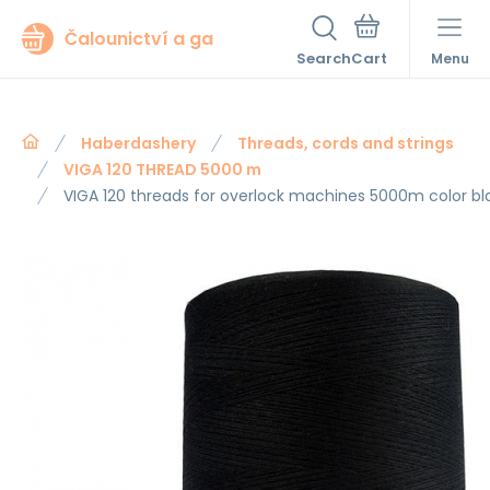
Čalounictví a ga
Search
Menu
Haberdashery
Threads, cords and strings
VIGA 120 THREAD 5000 m
VIGA 120 threads for overlock machines 5000m color bl