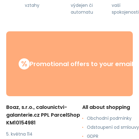
výdejen či
vaší
vztahy
automatu
spokojenosti
%
Promotional offers to your email
Boaz, s.r.o., calounictvi-
All about shopping
galanterie.cz PPL ParcelShop
Obchodní podmínky
KM10154981
Odstoupení od smlouvy
5. května 114
GDPR