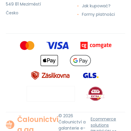
549 81 Meziměstí
Jak kupować?
Česko
Formy płatności
© 2026
Čalounictví
Ecommerce
Čalounictví a
solutions
a ga
galanterie e-