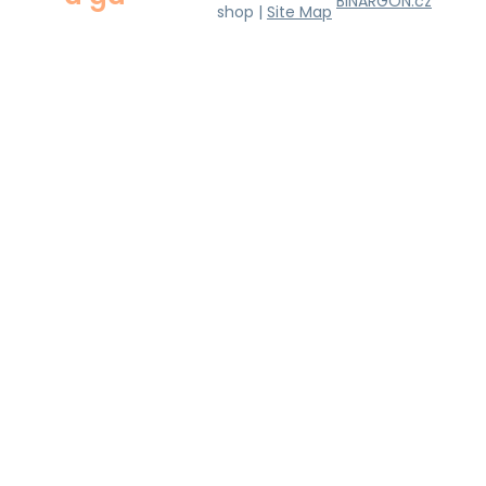
BINARGON.cz
shop |
Site Map