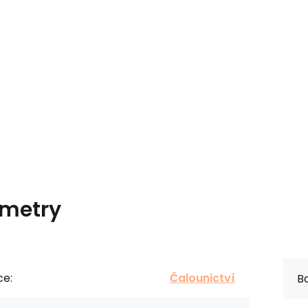
metry
ce:
Čalounictví
Ba