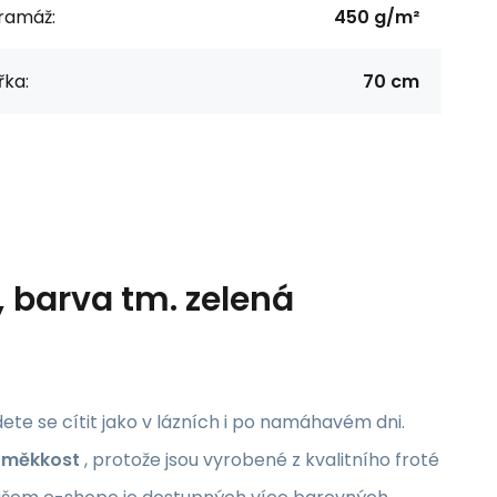
ramáž:
450 g/m²
řka:
70 cm
, barva tm. zelená
ete se cítit jako v lázních i po namáhavém dni.
 měkkost
, protože jsou vyrobené z kvalitního froté