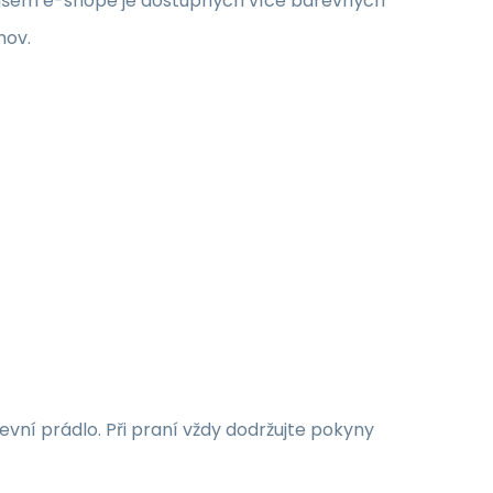
 našem e-shope je dostupných více barevných
mov.
vní prádlo. Při praní vždy dodržujte pokyny