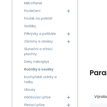
Mikroflanel
Povlečení
Povlak na polštář
Sedáky
Přikrývky a polštáře
Záclony a závěsy
Sluneční a stínicí
plachty
Deky mikroplyš
Ručníky a osušky
Para
Kuchyňské utěrky a
tašky
Ubrusy
Výrob
Háčkovací příze
Pletací příze