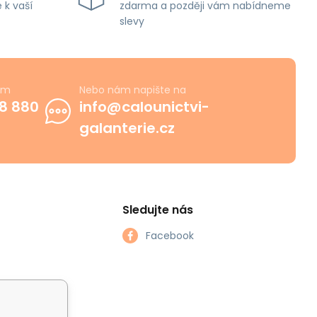
 k vaší
zdarma a později vám nabídneme
slevy
ám
Nebo nám napište na
8 880
info@calounictvi-
galanterie.cz
Sledujte nás
Facebook