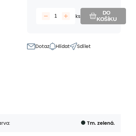
DO
ks
KOŠÍKU
Dotaz
Hlídat
Sdílet
rva:
Tm. zelená.