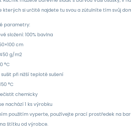
u. Ručník můžete barevně sladit s barvou Vaši osušky, v
ze kterých si určitě najdete tu svou a zútulníte tím svůj do
é parametry:
vé složení: 100% bavlna
50×100 cm
 450 g/m2
40 °C
sušit při nižší teplotě sušení
 150 °C
nečistit chemicky
se nachází 1 ks výrobku
ím použitím vyperte, používejte prací prostředek na bare
na štítku od výrobce.