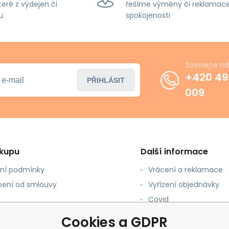
teré z výdejen či
řešíme výměny či reklamace
u
spokojenosti
Zavolejte n
+420 49
PŘIHLÁSIT
009
ákupu
Další informace
ní podmínky
Vrácení a reklamace
ení od smlouvy
Vyřízení objednávky
Covid
upovat
Recenze
Cookies a GDPR