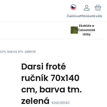
Čeština
Přihlásit
Košík
Ekokůže a
Čalounické
látky
0 cm, barva tm. zelená
Darsi froté
ručník 70x140
cm, barva tm.
zelená
Kód:
US040