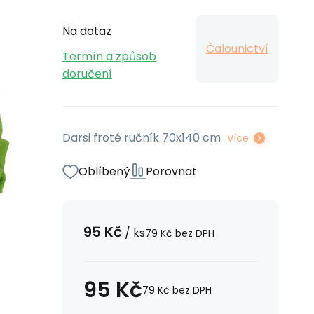
Na dotaz
Čalounictví
Termín a způsob
doručení
Darsi froté ručník 70x140 cm
Více
Oblíbený
Porovnat
95
Kč
/
ks
79
Kč
bez DPH
95
Kč
79
Kč
bez DPH