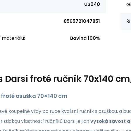
US040
G
8595721047851
Ší
í materiálu:
Bavlna 100%
s
Darsi froté ručník 70x140 cm
 froté osuška 70×140 cm
své koupelně vždy po ruce kvalitní ručník s osuškou, a bud
istickou vlastností ručníků Darsi je jich
vysoká savost a