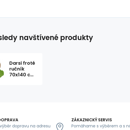
ledy navštívené produkty
Darsi froté
ručník
70x140 cm,
barva tm.
zelená
DOPRAVA
ZÁKAZNICKÝ SERVIS
výběr dopravu na adresu
Pomáhame s výběrem a s n