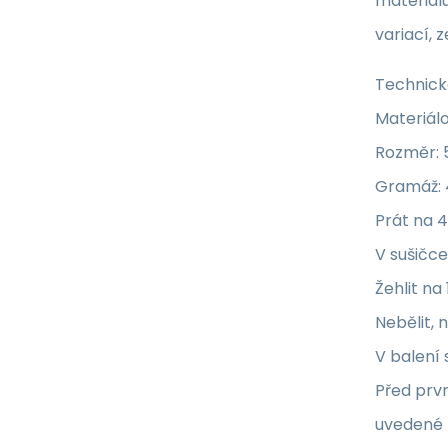
materiál
variací, 
Technick
Materiálo
Rozměr: 
Gramáž:
Prát na 
V sušičce 
Žehlit na
Nebělit, 
V balení 
Před prvn
uvedené 