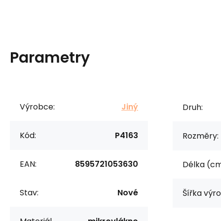
Parametry
Výrobce:
Jiný
Druh:
Kód:
P4163
Rozměry:
EAN:
8595721053630
Délka (cm
Stav:
Nové
Šířka výr