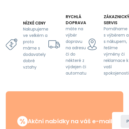
cm
RYCHLÁ
ZÁKAZNICK
DOPRAVA
SERVIS
NÍZKÉ CENY
máte na
Pomáhame
Nakupujeme
výběr
s výběrem a
ve velkém a
dopravu
s nákupem,
proto
na adresu
řešíme
máme s
či do
výměny či
dodavately
některé z
reklamace k
dobré
výdejen či
vaší
vztahy
automatu
spokojenosti
%
Akční nabídky na váš e-mail
P