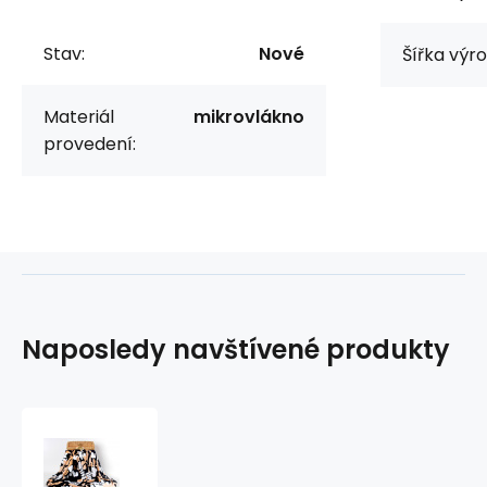
Stav:
Nové
Šířka výr
Materiál
mikrovlákno
provedení:
Naposledy navštívené produkty
Deka
z