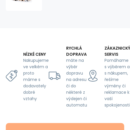
mikrovlákna,
vzor
Listy
150x200
cm
RYCHLÁ
ZÁKAZNICK
DOPRAVA
SERVIS
NÍZKÉ CENY
máte na
Pomáhame
Nakupujeme
výběr
s výběrem a
ve velkém a
dopravu
s nákupem,
proto
na adresu
řešíme
máme s
či do
výměny či
dodavately
některé z
reklamace k
dobré
výdejen či
vaší
vztahy
automatu
spokojenosti