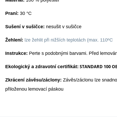
Materiál:
100 % polyester
Praní:
3
0
°C
Sušení v sušičce:
nesušit v sušičce
Žehlení:
l
ze žehlit při nižších teplotách (max. 110ºC
Instrukce:
Perte s podobnými barvami. Před lemování
STANDARD 100 O
Ekologický a zdravotní certifikát:
Zkrácení závěsu/záclony:
Závěs/záclonu lze snadno 
přiloženou lemovací páskou