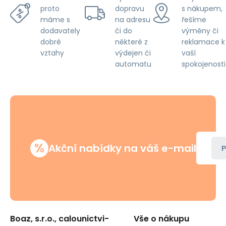
dopravu
s nákupem,
proto
na adresu
řešíme
máme s
či do
výměny či
dodavately
některé z
reklamace k
dobré
výdejen či
vaší
vztahy
automatu
spokojenosti
%
Akční nabídky na váš e-mail
P
Boaz, s.r.o., calounictvi-
Vše o nákupu