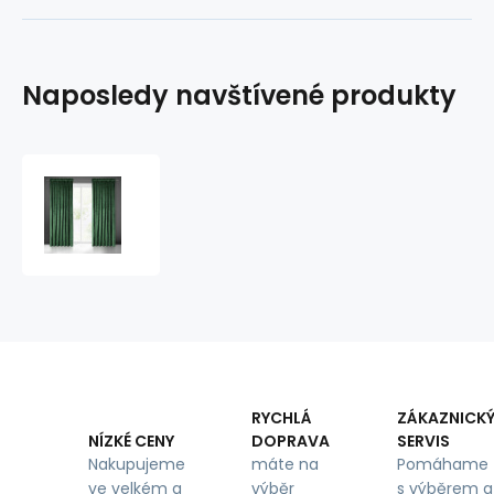
Naposledy navštívené produkty
Dekorační
velurový
závěs
s
řasící
páskou
TM
ZELENÝ
140x270
cm
RYCHLÁ
ZÁKAZNICK
DOPRAVA
SERVIS
NÍZKÉ CENY
máte na
Pomáhame
Nakupujeme
výběr
s výběrem a
ve velkém a