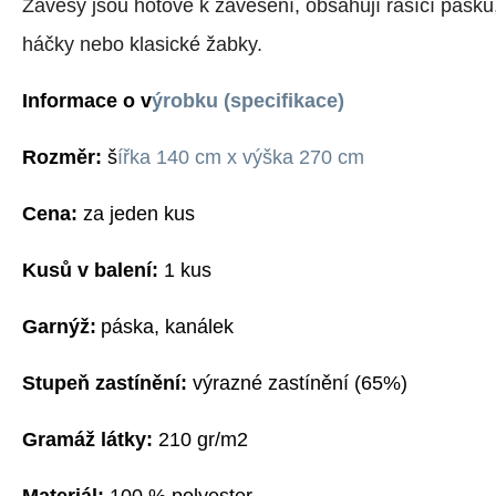
Závěsy jsou hotové k zavěšení, obsahuj
í
řasící pásku
háčky nebo klasické žabky.
Informace o v
ýrobku (specifikace)
Rozměr:
š
ířka 140 cm x výška 270 cm
Cena:
za jeden kus
Kusů v balení:
1 kus
G
arnýž:
p
áska,
k
análek
Stupeň zastínění:
výrazné zastínění
(
6
5%)
G
ramáž látky:
210 gr/m2