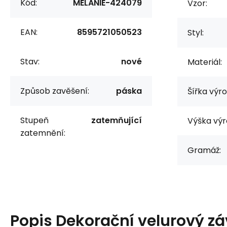
Kód:
MELANIE-424079
Vzor:
EAN:
8595721050523
Styl:
Stav:
nové
Materiál:
Způsob zavěšení:
páska
Šířka výr
Stupeň
zatemňující
Výška výr
zatemnění:
Gramáž:
Popis
Dekorační velurový záv