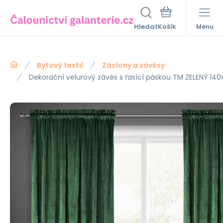
Hledat
Menu
Bytový textil
Záclony a závěsy
Dekorační velurový závěs s řasící páskou TM ZELENÝ 14