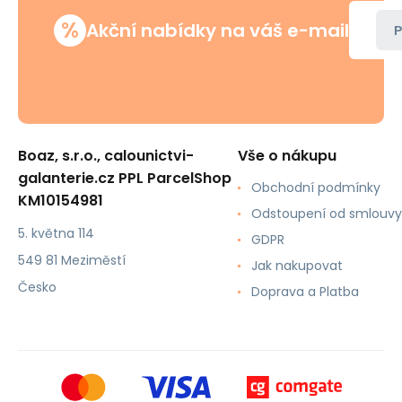
%
Akční nabídky na váš e-mail
P
Boaz, s.r.o., calounictvi-
Vše o nákupu
galanterie.cz PPL ParcelShop
Obchodní podmínky
KM10154981
Odstoupení od smlouvy
5. května 114
GDPR
549 81 Meziměstí
Jak nakupovat
Česko
Doprava a Platba