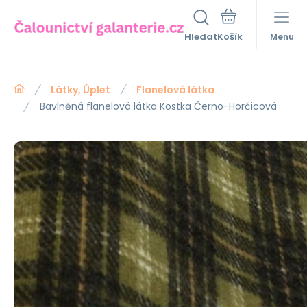
Hledat
Menu
Látky, Úplet
Flanelová látka
Bavlněná flanelová látka Kostka Černo-Horčicová