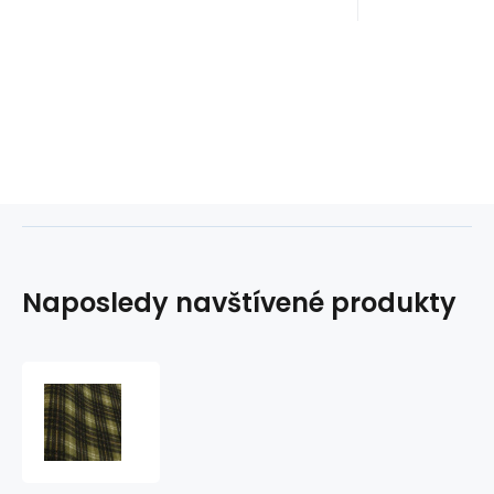
Naposledy navštívené produkty
Bavlněná
flanelová
látka
Kostka
Černo-