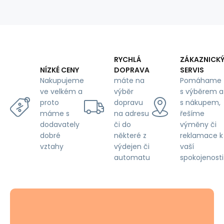
Horčicová
RYCHLÁ
ZÁKAZNICK
DOPRAVA
SERVIS
NÍZKÉ CENY
máte na
Pomáhame
Nakupujeme
výběr
s výběrem a
ve velkém a
dopravu
s nákupem,
proto
na adresu
řešíme
máme s
či do
výměny či
dodavately
některé z
reklamace k
dobré
výdejen či
vaší
vztahy
automatu
spokojenosti