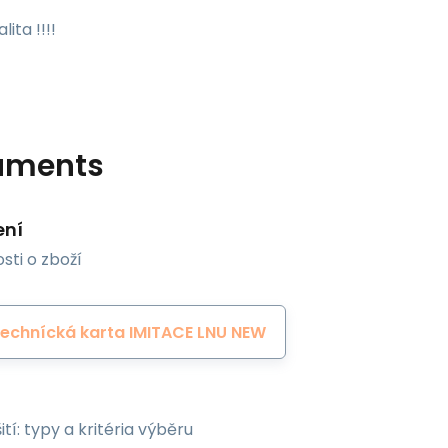
ita !!!!
uments
ení
sti o zboží
echnícká karta IMITACE LNU NEW
ití: typy a kritéria výběru