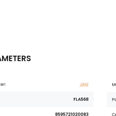
AMETERS
er:
Jiný
Ma
FLA568
Pa
8595721020083
Ce