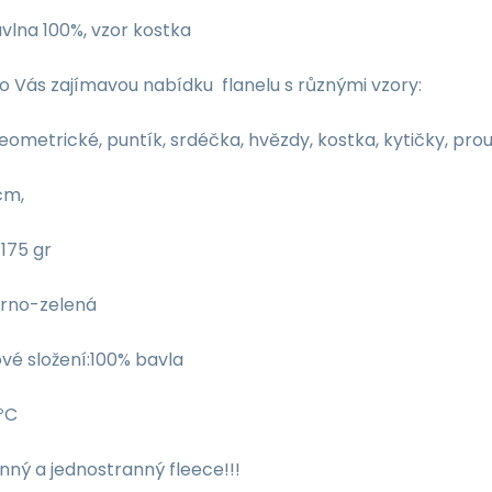
avlna 100%, vzor kostka
 Vás zajímavou nabídku flanelu s různými vzory:
eometrické, puntík, srdéčka, hvězdy, kostka, kytičky, prouž
 cm,
175 gr
erno-zelená
vé složení:100% bavla
ºC
ný a jednostranný fleece!!!