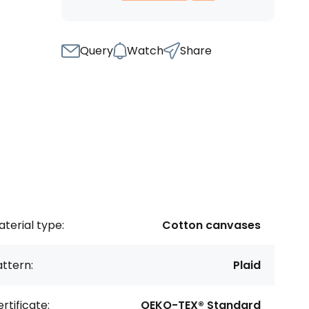
Query
Watch
Share
terial type:
Cotton canvases
ttern:
Plaid
rtificate:
OEKO-TEX® Standard