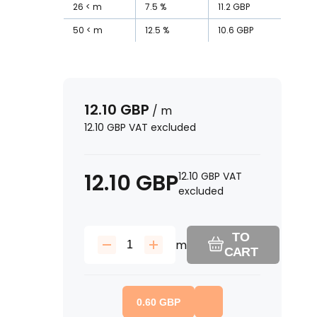
26
m
7.5
%
11.2
GBP
50
m
12.5
%
10.6
GBP
12.10
GBP
/
m
12.10
GBP
VAT excluded
12.10
GBP
12.10
GBP
VAT
excluded
TO
m
CART
0.60
GBP