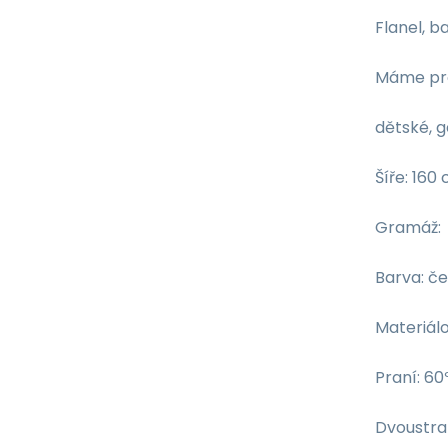
Flanel, b
Máme pro
dětské, g
Šíře: 160
Gramáž: 
Barva: č
Materiálo
Praní: 60
Dvoustran