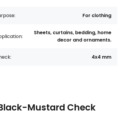
urpose:
For clothing
Sheets, curtains, bedding, home
plication:
decor and ornaments.
heck:
4x4 mm
c Black-Mustard Check