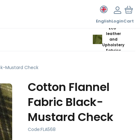
English
Login
Cart
Eco-
leather
and
Upholstery
Fabrics
ack-Mustard Check
Cotton Flannel
Fabric Black-
Mustard Check
Code:
FLA568