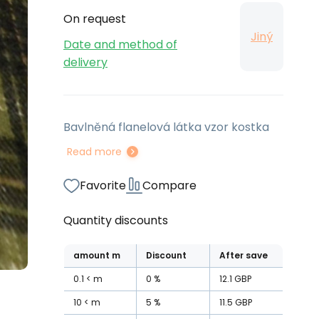
On request
Jiný
Date and method of
delivery
Bavlněná flanelová látka vzor kostka
Read more
Favorite
Compare
Quantity discounts
amount
m
Discount
After save
0.1
m
0
%
12.1
GBP
10
m
5
%
11.5
GBP