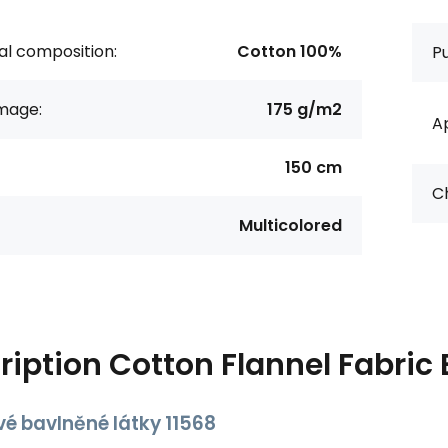
al composition:
Cotton 100%
P
age:
175 g/m2
Ap
150 cm
C
Multicolored
ription
Cotton Flannel Fabri
vé bavlněné látky 11568