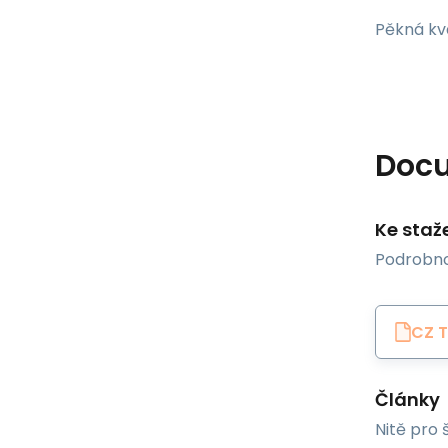
Pěkná kval
Doc
Ke staž
Podrobno
CZ T
Články
Nitě pro š