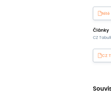
Nitě
Články
CZ Tabulk
CZ T
Souvi