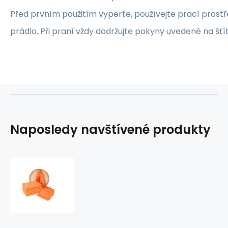
Před prvním použitím vyperte, používejte prací prost
prádlo. Při praní vždy dodržujte pokyny uvedené na ští
Naposledy navštívené produkty
Froté
osuška
50x100
cm,
barva
oranžová