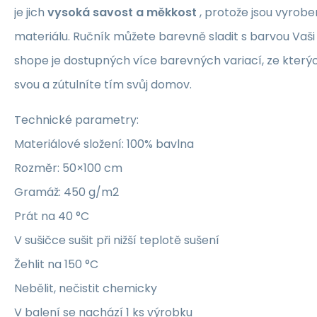
je jich
vysoká savost a měkkost
, protože jsou vyrobe
materiálu. Ručník můžete barevně sladit s barvou Vaši
shope je dostupných více barevných variací, ze kterých
svou a zútulníte tím svůj domov.
Technické parametry:
Materiálové složení: 100% bavlna
Rozměr: 50×100 cm
Gramáž: 450 g/m2
Prát na 40 °C
V sušičce sušit při nižší teplotě sušení
Žehlit na 150 °C
Nebělit, nečistit chemicky
V balení se nachází 1 ks výrobku