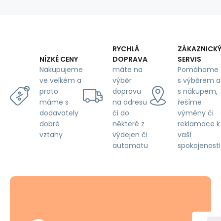
RYCHLÁ
ZÁKAZNICK
DOPRAVA
SERVIS
NÍZKÉ CENY
máte na
Pomáhame
Nakupujeme
výběr
s výběrem a
ve velkém a
dopravu
s nákupem,
proto
na adresu
řešíme
máme s
či do
výměny či
dodavately
některé z
reklamace k
dobré
výdejen či
vaší
vztahy
automatu
spokojenosti