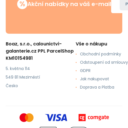
%
Akční nabídky na váš e-mail
P
Boaz, s.r.o., calounictvi-
Vše o nákupu
galanterie.cz PPL ParcelShop
Obchodní podmínky
KM10154981
Odstoupení od smlouvy
5. května 114
GDPR
549 81 Meziměstí
Jak nakupovat
Česko
Doprava a Platba