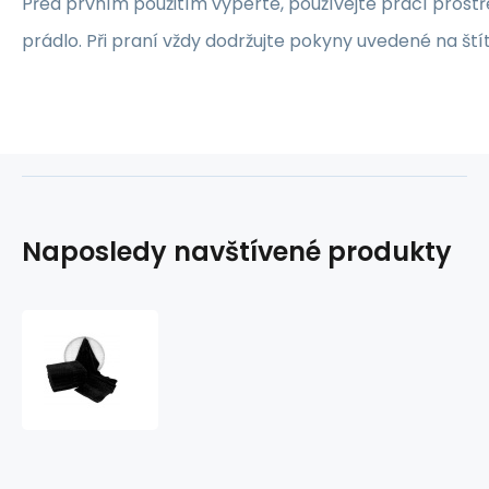
Před prvním použitím vyperte, používejte prací prost
prádlo. Při praní vždy dodržujte pokyny uvedené na ští
Naposledy navštívené produkty
Froté
osuška
70x140
cm,
barva
černá