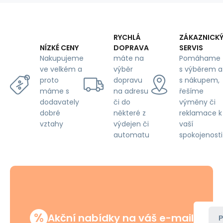
RYCHLÁ
ZÁKAZNICK
DOPRAVA
SERVIS
NÍZKÉ CENY
máte na
Pomáhame
Nakupujeme
výběr
s výběrem a
ve velkém a
dopravu
s nákupem,
proto
na adresu
řešíme
máme s
či do
výměny či
dodavately
některé z
reklamace k
dobré
výdejen či
vaší
vztahy
automatu
spokojenosti
%
Akční nabídky na váš e-mail
P