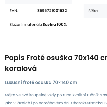
EAN:
8595721001532
Šířka:
Složení materiálu:
Bavlna 100%
Popis
Froté osuška 70x140 c
koralová
Luxusní froté osuška 70×140 cm
Mějte ve své koupelně vždy po ruce kvalitní ručník s os
jako v lázních i po namáhavém dni. Charakteristickou v