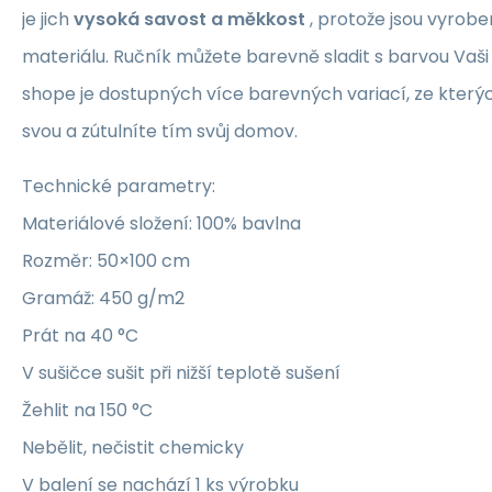
je jich
vysoká savost a měkkost
, protože jsou vyrobe
materiálu. Ručník můžete barevně sladit s barvou Vaši
shope je dostupných více barevných variací, ze kterých
svou a zútulníte tím svůj domov.
Technické parametry:
Materiálové složení: 100% bavlna
Rozměr: 50×100 cm
Gramáž: 450 g/m2
Prát na 40 °C
V sušičce sušit při nižší teplotě sušení
Žehlit na 150 °C
Nebělit, nečistit chemicky
V balení se nachází 1 ks výrobku