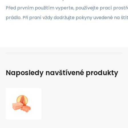
Před prvním použitím vyperte, používejte prací prost
prádlo. Při praní vždy dodržujte pokyny uvedené na ští
Naposledy navštívené produkty
Froté
osuška
70x140
cm,
barva
koralová