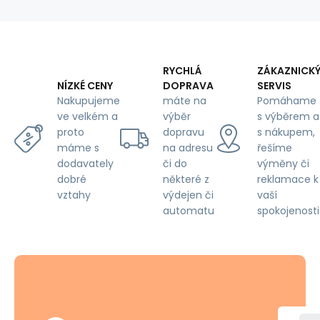
RYCHLÁ
ZÁKAZNICK
DOPRAVA
SERVIS
NÍZKÉ CENY
máte na
Pomáhame
Nakupujeme
výběr
s výběrem a
ve velkém a
dopravu
s nákupem,
proto
na adresu
řešíme
máme s
či do
výměny či
dodavately
některé z
reklamace k
dobré
výdejen či
vaší
vztahy
automatu
spokojenosti