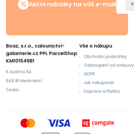
%
Akční nabídky na váš e-mail
P
Boaz, s.r.o., calounictvi-
Vše o nákupu
galanterie.cz PPL ParcelShop
Obchodní podmínky
KM10154981
Odstoupení od smlouvy
5. května 114
GDPR
549 81 Meziměstí
Jak nakupovat
Česko
Doprava a Platba