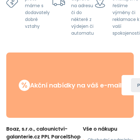
na adresu
řešíme
máme s
či do
výměny či
dodavately
některé z
reklamace k
dobré
výdejen či
vaší
vztahy
automatu
spokojenosti
%
Akční nabídky na váš e-mail
P
Boaz, s.r.o., calounictvi-
Vše o nákupu
galanterie.cz PPL ParcelShop