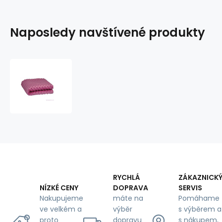
Naposledy navštívené produkty
Látka
minky
puntík,
380
g/m²,
šíře
160
cm,
metráž,
světle
fuchsiová
RYCHLÁ
ZÁKAZNICK
DOPRAVA
SERVIS
NÍZKÉ CENY
máte na
Pomáhame
Nakupujeme
výběr
s výběrem a
ve velkém a
dopravu
s nákupem,
proto