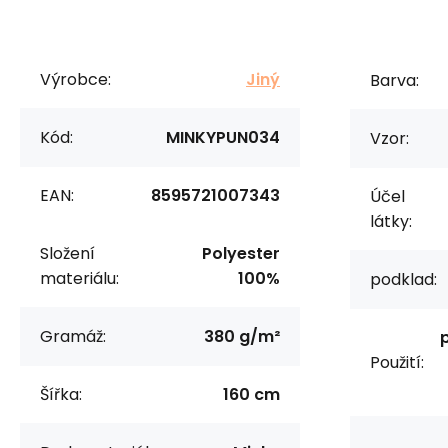
Výrobce:
Jiný
Barva:
Kód:
MINKYPUN034
Vzor:
EAN:
8595721007343
Účel
látky:
Složení
Polyester
materiálu:
100%
podklad:
Gramáž:
380 g/m²
Použití:
Šířka:
160 cm