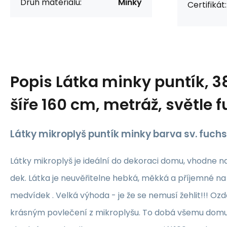
Druh materiálu:
Minky
Certifikát:
Popis
Látka minky puntík, 3
šíře 160 cm, metráž, světle 
Látky mikroplyš puntík minky barva sv. fuchs
Látky mikroplyš je ideální do dekoraci domu, vhodne n
dek. Látka je neuvěřitelne hebká, měkká a příjemné na
medvídek . Velká výhoda - je že se nemusí žehlit!!! Ozdo
krásným povlečení z mikroplyšu. To dobá všemu domu 