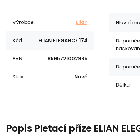
Výrobce:
Elian
Hlavní mat
Kód:
ELIAN ELEGANCE 174
Doporučen
háčkování
EAN:
8595721002935
Doporuče
Stav:
Nové
Délka:
Popis
Pletací příze ELIAN EL