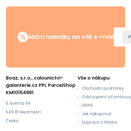
%
Akční nabídky na váš e-mail
P
Boaz, s.r.o., calounictvi-
Vše o nákupu
galanterie.cz PPL ParcelShop
Obchodní podmínky
KM10154981
Odstoupení od smlouvy
5. května 114
GDPR
549 81 Meziměstí
Jak nakupovat
Česko
Doprava a Platba