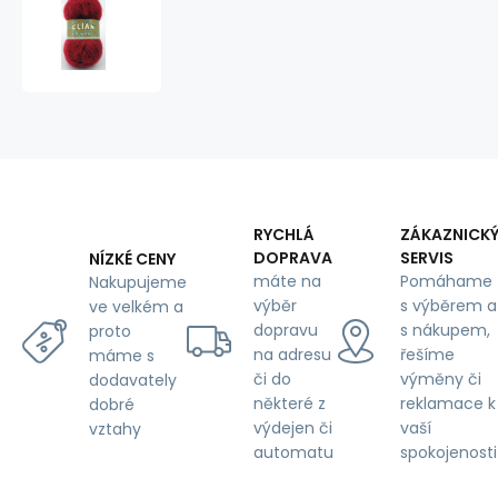
Pletací
příze
ELIAN
ELEGANCE
174
RYCHLÁ
ZÁKAZNICK
DOPRAVA
SERVIS
NÍZKÉ CENY
máte na
Pomáhame
Nakupujeme
výběr
s výběrem a
ve velkém a
dopravu
s nákupem,
proto
na adresu
řešíme
máme s
či do
výměny či
dodavately
některé z
reklamace k
dobré
výdejen či
vaší
vztahy
automatu
spokojenosti