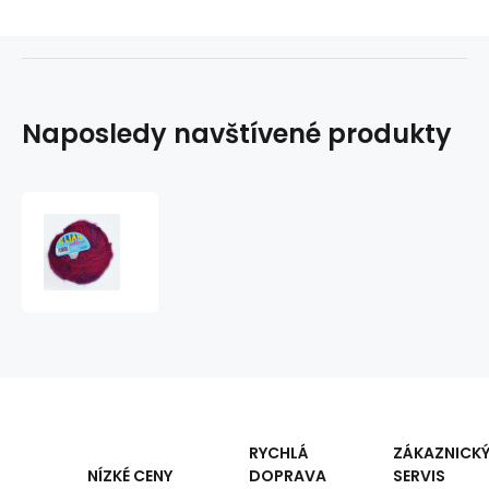
Naposledy navštívené produkty
Pletací
příze
ELIAN
EXKLUSIV
70501
RYCHLÁ
ZÁKAZNICK
DOPRAVA
SERVIS
NÍZKÉ CENY