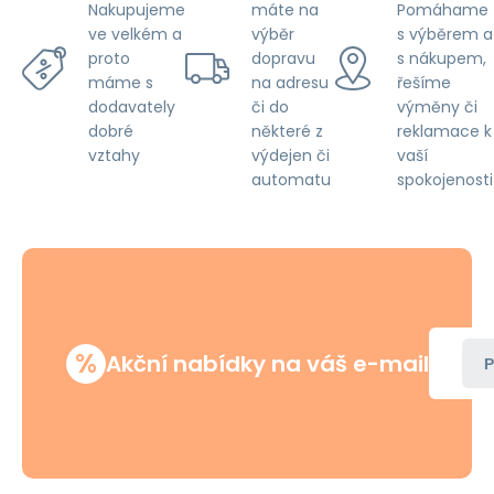
máte na
Pomáhame
Nakupujeme
výběr
s výběrem a
ve velkém a
dopravu
s nákupem,
proto
na adresu
řešíme
máme s
či do
výměny či
dodavately
některé z
reklamace k
dobré
výdejen či
vaší
vztahy
automatu
spokojenosti
%
Akční nabídky na váš e-mail
P