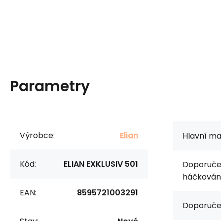
Parametry
Výrobce:
Elian
Hlavní mat
Kód:
ELIAN EXKLUSIV 501
Doporučen
háčkování
EAN:
8595721003291
Doporuče