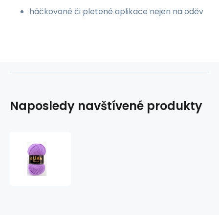
háčkované či pletené aplikace nejen na oděv
Naposledy navštívené produkty
Pletací
příze
ELIAN
KLASIK
5862