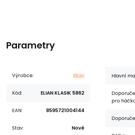
Parametry
Výrobce:
Elian
Hlavní mat
Kód:
ELIAN KLASIK 5862
Doporučen
pro háčko
EAN:
8595721004144
Doporuče
Stav:
Nové