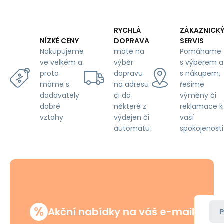
RYCHLÁ
ZÁKAZNICK
DOPRAVA
SERVIS
NÍZKÉ CENY
máte na
Pomáhame
Nakupujeme
výběr
s výběrem a
ve velkém a
dopravu
s nákupem,
proto
na adresu
řešíme
máme s
či do
výměny či
dodavately
některé z
reklamace k
dobré
výdejen či
vaší
vztahy
automatu
spokojenosti
%
Akční nabídky na váš e-mail
P