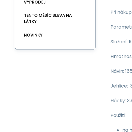
VÝPRODEJ
Při nákup
TENTO MĚSÍC SLEVA NA
LÁTKY
Parametr
NOVINKY
Složení: 
Hmotnost
Návin: 16
Jehlice: 
Háčky: 3,
Použití:
na h