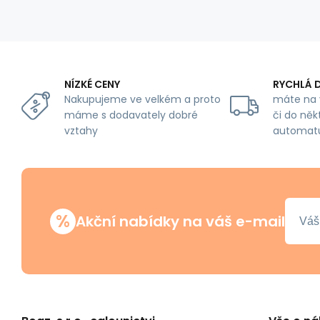
NÍZKÉ CENY
RYCHLÁ 
Nakupujeme ve velkém a proto
máte na 
máme s dodavately dobré
či do něk
vztahy
automat
%
Akční nabídky na váš e-mail