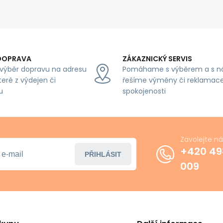
DOPRAVA
ZÁKAZNICKÝ SERVIS
výběr dopravu na adresu
Pomáhame s výběrem a s n
teré z výdejen či
řešíme výměny či reklamace
u
spokojenosti
Zavolejte n
+420 49
PŘIHLÁSIT
009