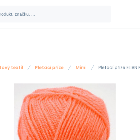
tový textil
Pletací příze
Mimi
Pletací příze ELIAN