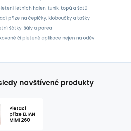
letení letních halen, tunik, topů a šatů
ací příze na čepičky, kloboučky a tašky
etní šátky, šály a parea
kované či pletené aplikace nejen na oděv
ledy navštívené produkty
Pletací
příze ELIAN
MIMI 260