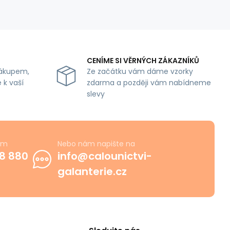
CENÍME SI VĚRNÝCH ZÁKAZNÍKŮ
ákupem,
Ze začátku vám dáme vzorky
 k vaší
zdarma a později vám nabídneme
slevy
ám
Nebo nám napište na
8 880
info@calounictvi-
galanterie.cz