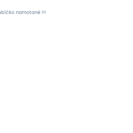
lubíčko namotané !!!