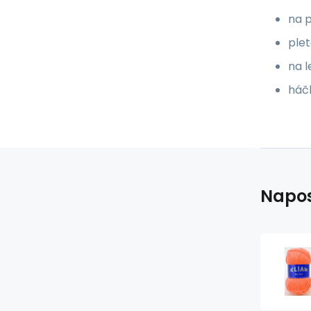
na p
plet
na l
háč
Napos