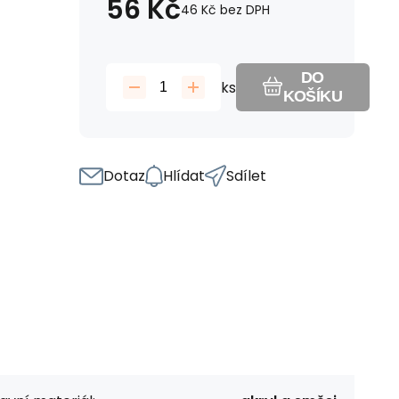
56
Kč
46
Kč
bez DPH
DO
ks
KOŠÍKU
Dotaz
Hlídat
Sdílet