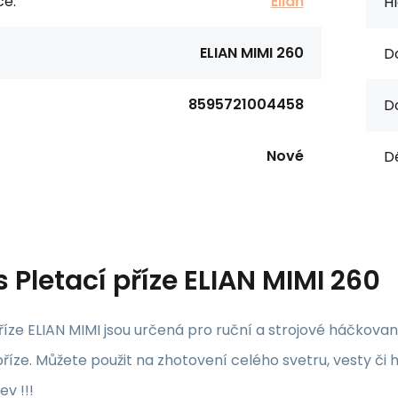
ce:
Elian
Hl
ELIAN MIMI 260
D
8595721004458
D
Nové
Dé
s
Pletací příze ELIAN MIMI 260
říze ELIAN MIMI jsou určená pro ruční a strojové háčkovaní
příze. Můžete použit na zhotovení celého svetru, vesty či hal
ev !!!