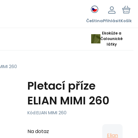
Čeština
Přihlásit
Košík
Ekokůže a
Čalounické
látky
 MIMI 260
Pletací příze
ELIAN MIMI 260
Kód:
ELIAN MIMI 260
Na dotaz
Elian