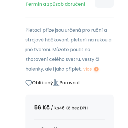
Termín a způsob doručení
Pletací příze jsou určená pro ruční a
strojové háčkovaní, pletení na rukou a
jiné tvoření. Můžete použit na
zhotovení celého svetru, vesty či
halenky, ale i jako příplet.
Více
Oblíbený
Porovnat
56
Kč
/
ks
46
Kč
bez DPH