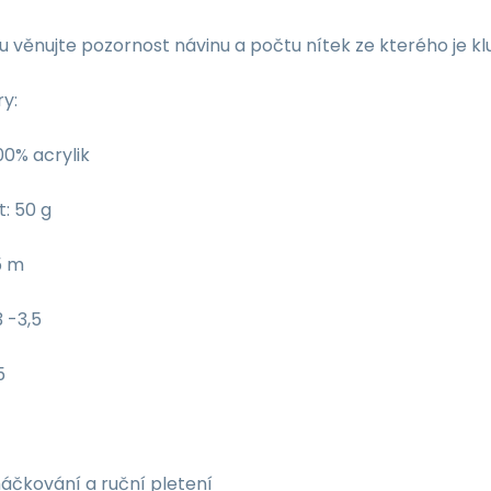
u věnujte pozornost návinu a počtu nítek ze kterého je k
y:
100% acrylik
: 50 g
5 m
3 -3,5
5
áčkování a ruční pletení