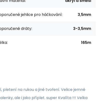
avní materiál:
akryl a směsi
oporučené jehlice pro háčkování:
3,5mm
oporučené dráty:
3-3,5mm
lka:
165m
, pletení na rukou a jiné tvoření. Velice jemné
enky, ale i jako příplet. super Kvalíta !!! Velka