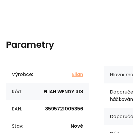
Parametry
Výrobce:
Elian
Hlavní mat
Kód:
ELIAN WENDY 318
Doporučen
háčkování
EAN:
8595721005356
Doporuče
Stav:
Nové