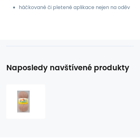
háčkované či pletené aplikace nejen na oděv
Naposledy navštívené produkty
Pletací
příze
ELIAN
WENDY
318