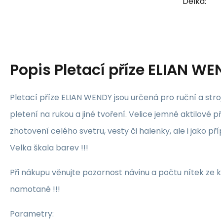
Délka:
Popis
Pletací příze ELIAN WE
Pletací příze ELIAN WENDY jsou určená pro ruční a str
pletení na rukou a jiné tvoření. Velice jemné aktilové p
zhotovení celého svetru, vesty či halenky, ale i jako příp
Velka škala barev !!!
Při nákupu věnujte pozornost návinu a počtu nítek ze k
namotané !!!
Parametry: