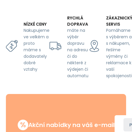
RYCHLÁ
ZÁKAZNICK
DOPRAVA
SERVIS
NÍZKÉ CENY
máte na
Pomáhame
Nakupujeme
výběr
s výběrem a
ve velkém a
dopravu
s nákupem,
proto
na adresu
řešíme
máme s
či do
výměny či
dodavately
některé z
reklamace k
dobré
výdejen či
vaší
vztahy
automatu
spokojenosti
%
Akční nabídky na váš e-mail
P