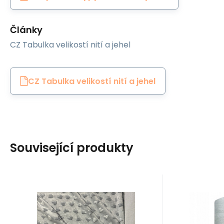
Články
CZ Tabulka velikostí nití a jehel
CZ Tabulka velikostí nití a jehel
Související produkty
Kód:
EAN:
MINKYSRDICKA008
8595721018493
EAN:
Kó
Skladem
2.7
m
S
Jiný
Ariadna
331
Kč
Látka minky srdička,
Nitě
Dodavatel
6
m
320 g/m², šíře 160
over
MINKY SRDÍČKA barva sv.
Nitě VIGA