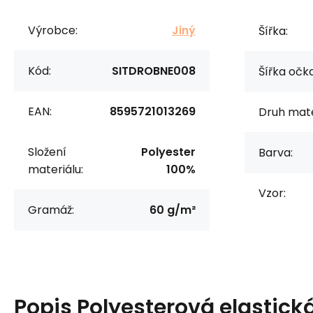
Výrobce:
Jiný
Šířka:
Kód:
SITDROBNE008
Šířka očka
EAN:
8595721013269
Druh mate
Složení
Polyester
Barva:
materiálu:
100%
Vzor:
Gramáž:
60 g/m²
Popis
Polyesterová elastická