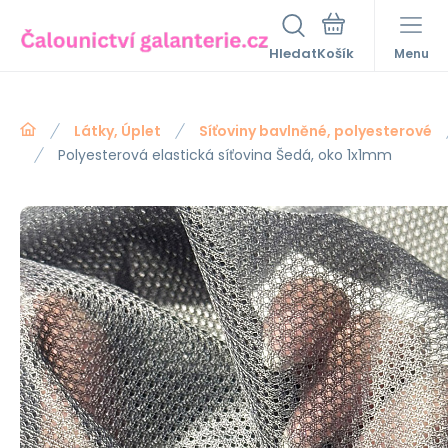
Hledat
Menu
Látky, Úplet
Síťoviny bavlněné, polyesterové
Polyesterová elastická síťovina Šedá, oko 1x1mm