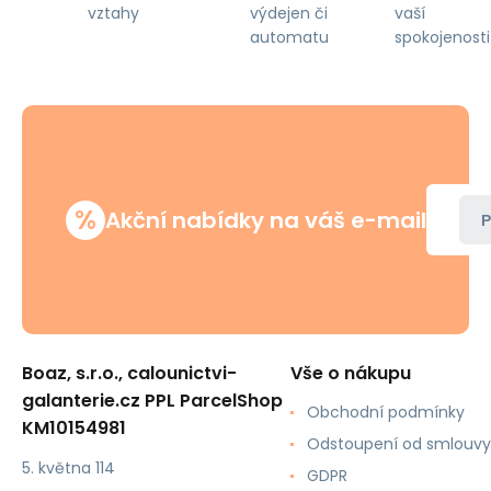
výdejen či
vaší
vztahy
automatu
spokojenosti
%
Akční nabídky na váš e-mail
P
Boaz, s.r.o., calounictvi-
Vše o nákupu
galanterie.cz PPL ParcelShop
Obchodní podmínky
KM10154981
Odstoupení od smlouvy
5. května 114
GDPR