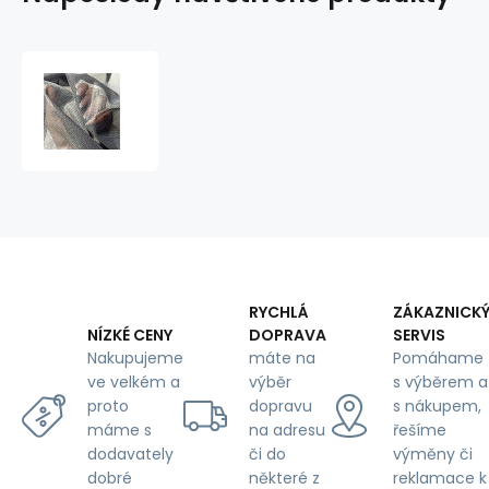
Polyesterová
elastická
síťovina
Šedá,
oko
1x1mm
RYCHLÁ
ZÁKAZNICK
DOPRAVA
SERVIS
NÍZKÉ CENY
máte na
Pomáhame
Nakupujeme
výběr
s výběrem a
ve velkém a
dopravu
s nákupem,
proto
na adresu
řešíme
máme s
či do
výměny či
dodavately
některé z
reklamace k
dobré