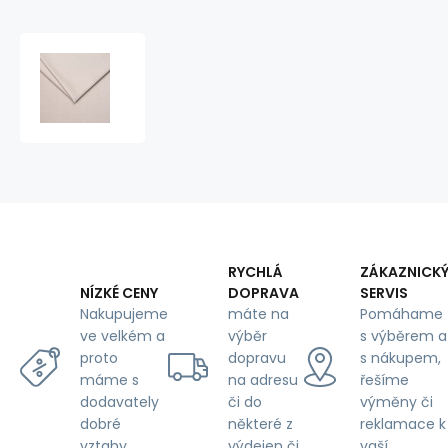
Potahová
látka
Velur
Tiffany
pro
nábytek,
hrubá
látka,
metráž
-
Pet
RYCHLÁ
ZÁKAZNICK
Proof,
DOPRAVA
SERVIS
NÍZKÉ CENY
krémová
máte na
Pomáhame
Nakupujeme
výběr
s výběrem a
ve velkém a
dopravu
s nákupem,
proto
na adresu
řešíme
máme s
či do
výměny či
dodavately
některé z
reklamace k
dobré
výdejen či
vaší
vztahy