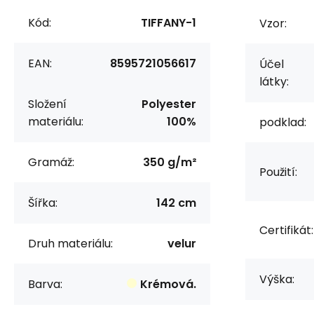
Kód:
TIFFANY-1
Vzor:
EAN:
8595721056617
Účel
látky:
Složení
Polyester
materiálu:
100%
podklad:
Gramáž:
350 g/m²
Použití:
Šířka:
142 cm
Certifikát:
Druh materiálu:
velur
Výška:
Barva:
Krémová.