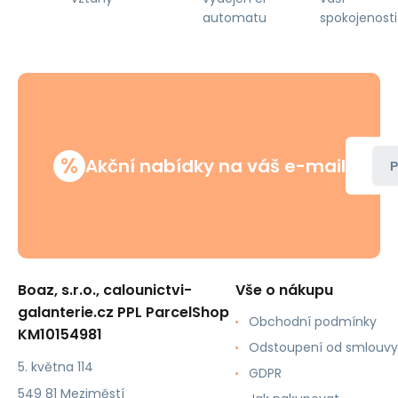
automatu
spokojenosti
%
Akční nabídky na váš e-mail
P
Boaz, s.r.o., calounictvi-
Vše o nákupu
galanterie.cz PPL ParcelShop
Obchodní podmínky
KM10154981
Odstoupení od smlouvy
5. května 114
GDPR
549 81 Meziměstí