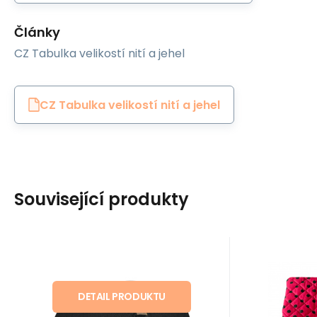
Články
CZ Tabulka velikostí nití a jehel
CZ Tabulka velikostí nití a jehel
Související produkty
Kód:
EAN:
LEMOVACIPES-15-332
8595721047585
EAN:
Kó
Skladem
79
m
S
Jiný
Čalounictv
36
Kč
100%
Lemovací proužek
Sedá
PES 15 mm barva
Punt
DETAIL PRODUKTU
Lemovací proužek PES 15
černá
Če