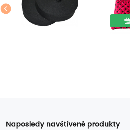
mm barva černá
Oblíbený
Porovnat
Naposledy navštívené produkty