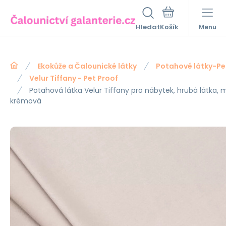
Hledat
Menu
Ekokůže a Čalounické látky
Potahové látky-Pe
Velur Tiffany - Pet Proof
Potahová látka Velur Tiffany pro nábytek, hrubá látka, m
krémová