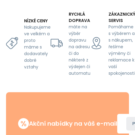
metráž
-
Pet
RYCHLÁ
ZÁKAZNICK
Proof,
DOPRAVA
SERVIS
NÍZKÉ CENY
Blue
máte na
Pomáhame
Nakupujeme
výběr
s výběrem a
ve velkém a
dopravu
s nákupem,
proto
na adresu
řešíme
máme s
či do
výměny či
dodavately
některé z
reklamace k
dobré
výdejen či
vaší
vztahy
automatu
spokojenosti
%
Akční nabídky na váš e-mail
P