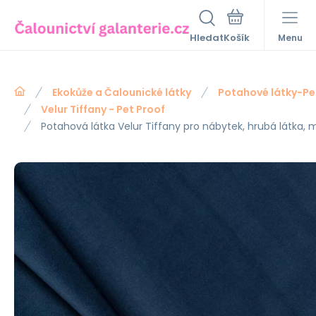
Hledat
Menu
Ekokůže a Čalounické látky
Potahové látky-Pe
Velur Tiffany - Pet Proof
Potahová látka Velur Tiffany pro nábytek, hrubá látka, m