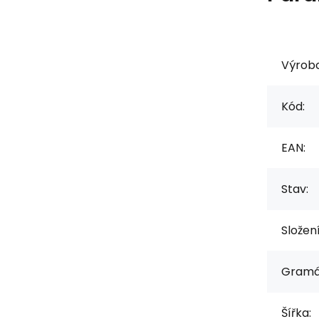
Výrob
Kód:
EAN:
Stav:
Složen
Gramá
Šířka: