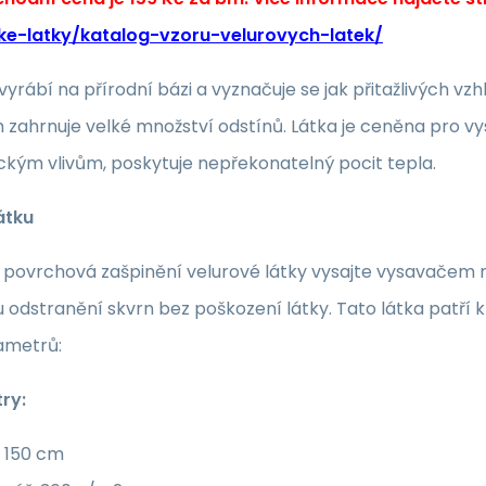
ke-latky/katalog-vzoru-velurovych-latek/
 vyrábí na přírodní bázi a vyznačuje se jak přitažlivých
zahrnuje velké množství odstínů. Látka je ceněna pro vy
kým vlivům, poskytuje nepřekonatelný pocit tepla.
átku
povrchová zašpinění velurové látky vysajte vysavačem neb
 odstranění skvrn bez poškození látky. Tato látka patří
ametrů:
ry:
: 150 cm