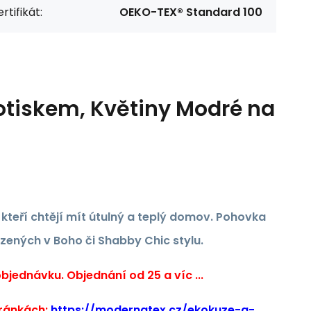
rtifikát:
OEKO-TEX® Standard 100
otiskem, Květiny Modré na
, kteří chtějí mít útulný a teplý domov. Pohovka
ízených v Boho či Shabby Chic stylu.
jednávku. Objednání od 25 a víc ...
tránkách:
https://modernatex.cz/ekokuze-a-