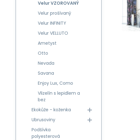
Velur VZOROVANÝ
Velur prošívaný
Velur INFINITY
Velur VELLUTO
Ametyst
Otto
Nevada
Savana
Enjoy Lux, Como
Vlizelín s lepidlem a
bez
Ekokůže - koženka
Ubrusoviny
Podšívka
polyesterová