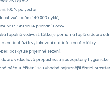
máž: 360 g/m2
ení: 100 % polyester
nost vůči oděru: 140 000 cyklů,
itelnost. Obsahuje přírodní složky.
ká tepelná vodivost. Látka je poměrná teplá a dobře udrž
em nedochází k vytahování ani deformacím látky.
bek poskytuje příjemné sezení.
 dobré vzduchové propustnosti jsou zajištěny hygienické
ná péče. K čištění jsou vhodné nejrůznější čisticí prostře