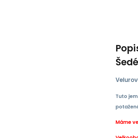
Popi
Šed
Velurov
Tuto jem
potažená
Máme vel
Velkoobc