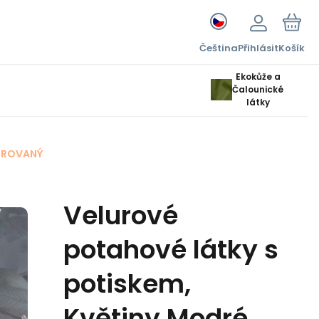
Čeština
Přihlásit
Košík
Ekokůže a
Čalounické
látky
OROVANÝ
Velurové
potahové látky s
potiskem,
Květiny Modré