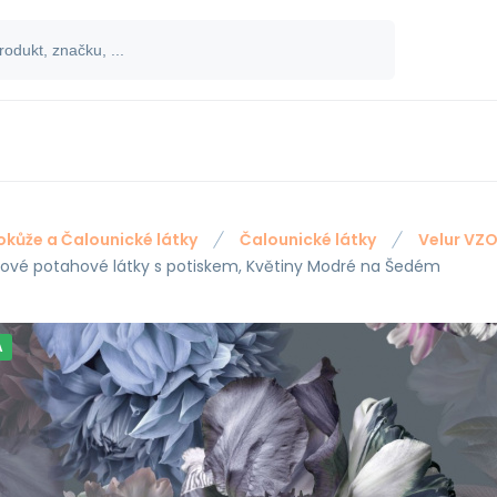
okůže a Čalounické látky
Čalounické látky
Velur VZ
rové potahové látky s potiskem, Květiny Modré na Šedém
A