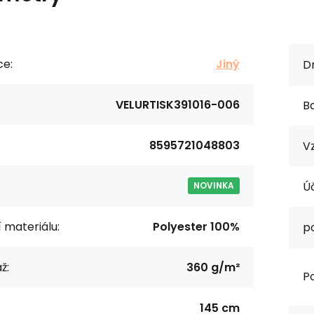
ce:
Jiný
Dr
VELURTISK391016-006
Ba
8595721048803
Vz
Úč
NOVINKA
í materiálu:
Polyester 100%
p
ž:
360 g/m²
Po
145 cm