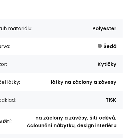
uh materiálu:
Polyester
rva:
Šedá
or:
Kytičky
el látky:
látky na záclony a závesy
odklad:
TISK
na záclony a závěsy, šití oděvů,
užití:
čalounění nábytku, design interiéru