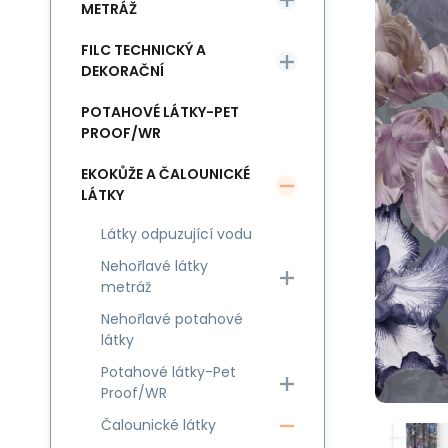
METRÁŽ
FILC TECHNICKÝ A
DEKORAČNÍ
POTAHOVÉ LÁTKY-PET
PROOF/WR
EKOKŮŽE A ČALOUNICKÉ
LÁTKY
Látky odpuzující vodu
Nehořlavé látky
metráž
Nehořlavé potahové
látky
Potahové látky-Pet
Proof/WR
Čalounické látky