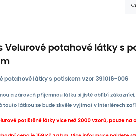
Ce
s
Velurové potahové látky s p
ém
é potahové látky s potiskem vzor 391016-006
nou a zároveň příjemnou látku si jistě oblíbí zákazníci
 touto látkou se bude skvěle vyjímat v interiérech zař
urové potištěné látky vice než 2000 vzorů, pouze na ob
hodní cena je 159 Kč za bm. Vice informace najdete s