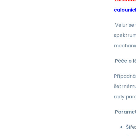
calounic
Velur se
spektrum 
mechanic
Péče o l
Případná 
šetrnému
řady par
Paramet
Šíře