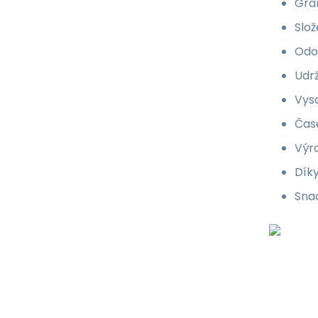
Gra
Slož
Odol
Udrž
Vyso
Čas
Výro
Díky
Snad