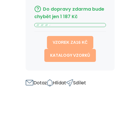
Do dopravy zdarma bude
chybět jen
1 187
Kč
VZOREK ZA
16
KČ
KATALOGY VZORKŮ
Dotaz
Hlídat
Sdílet