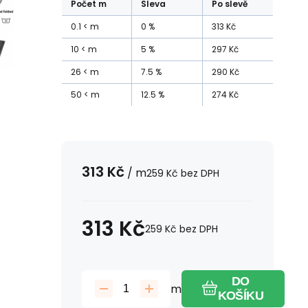
Počet
m
Sleva
Po slevě
0.1
m
0
%
313
Kč
10
m
5
%
297
Kč
26
m
7.5
%
290
Kč
50
m
12.5
%
274
Kč
313
Kč
/
m
259
Kč
bez DPH
313
Kč
259
Kč
bez DPH
DO
m
KOŠÍKU