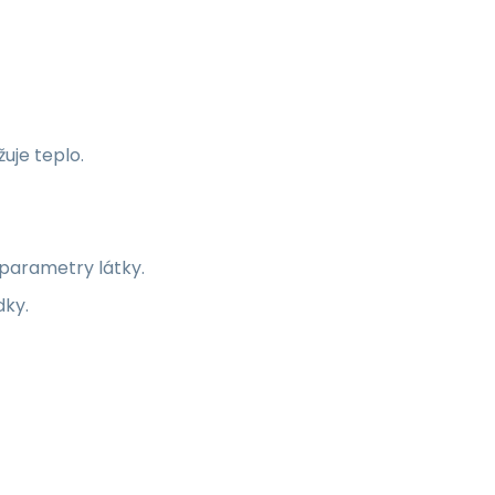
uje teplo.
 parametry látky.
dky.