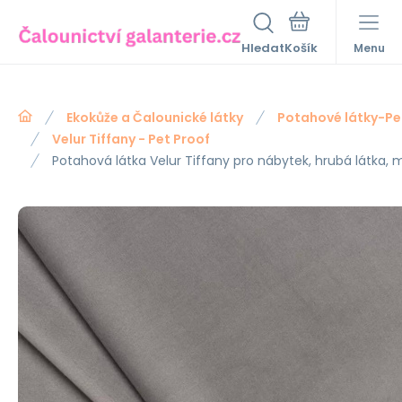
Hledat
Menu
Ekokůže a Čalounické látky
Potahové látky-Pe
Velur Tiffany - Pet Proof
Potahová látka Velur Tiffany pro nábytek, hrubá látka, me