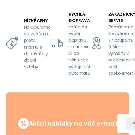
metráž
-
Pet
RYCHLÁ
ZÁKAZNICK
Proof,
DOPRAVA
SERVIS
NÍZKÉ CENY
Silver
máte na
Pomáhame
Nakupujeme
výběr
s výběrem a
ve velkém a
dopravu
s nákupem,
proto
na adresu
řešíme
máme s
či do
výměny či
dodavately
některé z
reklamace k
dobré
výdejen či
vaší
vztahy
automatu
spokojenosti
%
Akční nabídky na váš e-mail
P