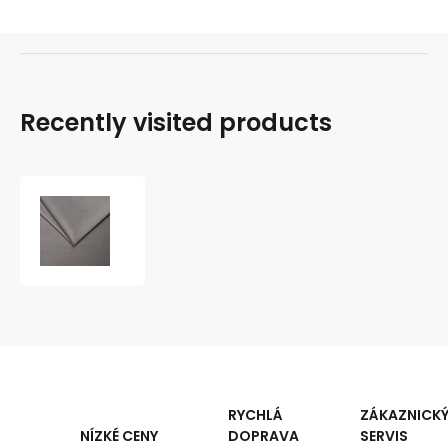
Recently visited products
Upholstery
Fabric
Velur
Tiffany
for
Furniture,
Heavy
Fabric,
by
the
Meter
RYCHLÁ
ZÁKAZNICK
-
DOPRAVA
SERVIS
NÍZKÉ CENY