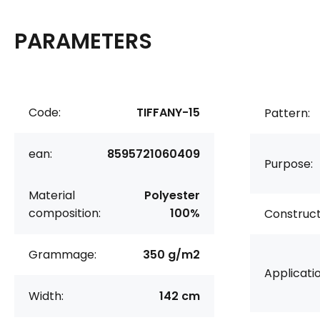
PARAMETERS
Code:
TIFFANY-15
Pattern:
ean:
8595721060409
Purpose:
Material
Polyester
composition:
100%
Construct
Grammage:
350 g/m2
Applicatio
Width:
142 cm