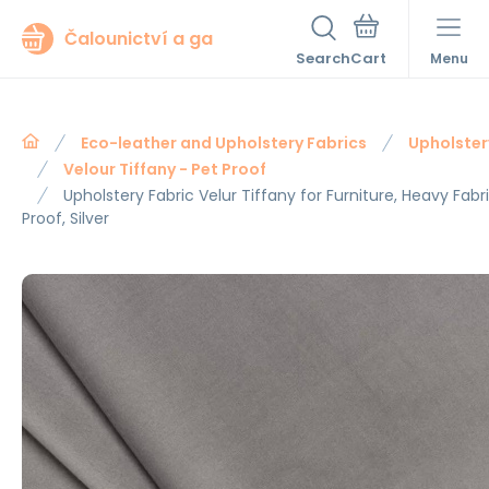
Čalounictví a ga
Search
Menu
Eco-leather and Upholstery Fabrics
Upholster
Velour Tiffany - Pet Proof
Upholstery Fabric Velur Tiffany for Furniture, Heavy Fabr
Proof, Silver