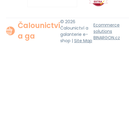
© 2026
Čalounictví
Ecommerce
Čalounictví a
solutions
a ga
galanterie e-
BINARGON.cz
shop |
Site Map