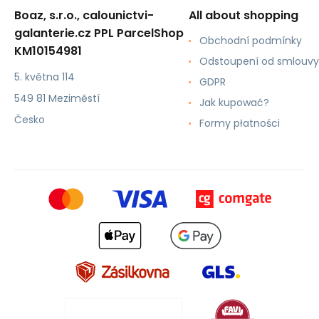
Boaz, s.r.o., calounictvi-
All about shopping
galanterie.cz PPL ParcelShop
Obchodní podmínky
KM10154981
Odstoupení od smlouvy
5. května 114
GDPR
549 81 Meziměstí
Jak kupować?
Česko
Formy płatności