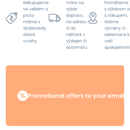
Pet
máte na
Pomáhame
Nakupujeme
Proof,
výběr
s výběrem a
ve velkém a
Silver
dopravu
s nákupem,
proto
na adresu
řešíme
máme s
či do
výměny či
dodavately
některé z
reklamace k
dobré
výdejen či
vaší
vztahy
automatu
spokojenosti
%
Promotional offers to your email