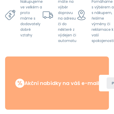
máte na
Pomáhame
Nakupujeme
výběr
s výběrem a
ve velkém a
dopravu
s nákupem,
proto
na adresu
řešíme
máme s
či do
výměny či
dodavately
některé z
reklamace k
dobré
výdejen či
vaší
vztahy
automatu
spokojenosti
%
Akční nabídky na váš e-mail
P