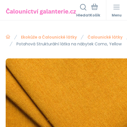
Hledat
Menu
Ekokůže a Čalounické látky
Čalounické látky
Potahová Strukturální látka na nábytek Como, Yellow