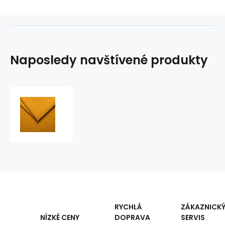
Naposledy navštívené produkty
Potahová
Strukturální
látka
na
nábytek
Como,
Yellow
RYCHLÁ
ZÁKAZNICK
DOPRAVA
SERVIS
NÍZKÉ CENY