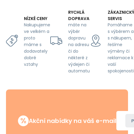
RYCHLÁ
ZÁKAZNICK
DOPRAVA
SERVIS
NÍZKÉ CENY
máte na
Pomáhame
Nakupujeme
výběr
s výběrem a
ve velkém a
dopravu
s nákupem,
proto
na adresu
řešíme
máme s
či do
výměny či
dodavately
některé z
reklamace k
dobré
výdejen či
vaší
vztahy
automatu
spokojenosti
%
Akční nabídky na váš e-mail
P