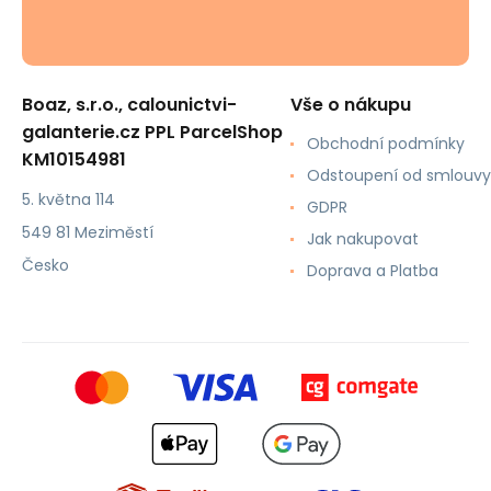
Boaz, s.r.o., calounictvi-
Vše o nákupu
galanterie.cz PPL ParcelShop
Obchodní podmínky
KM10154981
Odstoupení od smlouvy
5. května 114
GDPR
549 81 Meziměstí
Jak nakupovat
Česko
Doprava a Platba