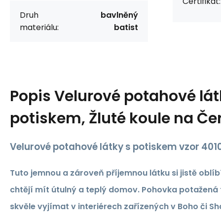
Certifikát:
Druh
bavlněný
materiálu:
batist
Popis
Velurové potahové lát
potiskem, Žluté koule na Č
Velurové potahové látky s potiskem vzor 40
Tuto jemnou a zároveň příjemnou látku si jistě oblíbí
chtějí mít útulný a teplý domov. Pohovka potažená 
skvěle vyjímat v interiérech zařízených v Boho či Sh