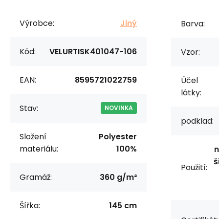
Výrobce:
Jiný
Barva:
Kód:
VELURTISK401047-106
Vzor:
EAN:
8595721022759
Účel
látky:
Stav:
NOVINKA
podklad:
Složení
Polyester
materiálu:
100%
n
š
Použití:
Gramáž:
360 g/m²
Šířka:
145 cm