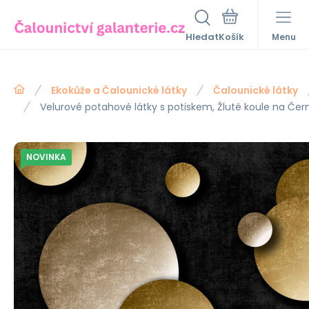
Hledat
Menu
Ekokůže a Čalounické látky
Čalounické látky
Velurové potahové látky s potiskem, Žluté koule na Če
NOVINKA