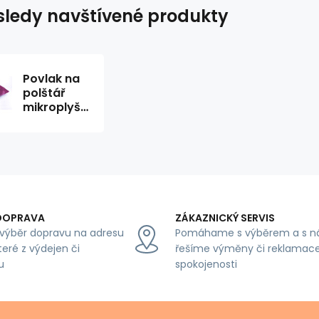
ledy navštívené produkty
Povlak na
polštář
mikroplyš
UNI,
varianta
FIALOVÁ,
40X40 cm
DOPRAVA
ZÁKAZNICKÝ SERVIS
výběr dopravu na adresu
Pomáhame s výběrem a s n
teré z výdejen či
řešíme výměny či reklamace
u
spokojenosti