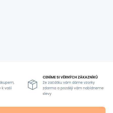
CENÍME SI VĚRNÝCH ZÁKAZNÍKŮ
ákupem,
Ze začátku vám dáme vzorky
 k vaší
zdarma a později vám nabídneme
slevy