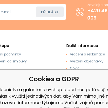
Zavolejte n
+420 49
PŘIHLÁSIT
009
ákupu
Další informace
ní podmínky
Vrácení a reklamace
ení od smlouvy
Vyřízení objednávky
Covid
upovat
Recenze
Cookies a GDPR
 a Platba
ounictví a galanterie e-shop a partneři potřebují
las k využití jednotlivých dat, aby Vám mimo jiné 
kazovat informace týkající se Vašich zájmů pomo