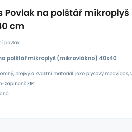
s
Povlak na polštář mikroplyš 
40 cm
í povlak
na polštář mikroplyš (mikrovlákno) 40x40
jemný, hřejivý a kvalitní materiál jako plyšový medvídek,
x40 cm-zapín
rva:zelená -p