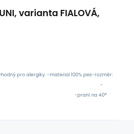
UNI, varianta FIALOVÁ,
 vhodný pro alergiky. -material 100% pes-rozměr:
aní: ZIP -
raní na 40°