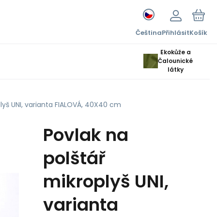
Čeština
Přihlásit
Košík
Ekokůže a
Čalounické
látky
plyš UNI, varianta FIALOVÁ, 40X40 cm
Povlak na
polštář
mikroplyš UNI,
varianta