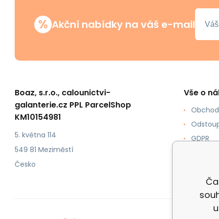
%
Akční nabídky na váš e-mail
Boaz, s.r.o., calounictvi-
Vše o n
galanterie.cz PPL ParcelShop
Obchod
KM10154981
Odstoup
5. května 114
GDPR
549 81 Meziměstí
Jak nak
Česko
Doprava
Čal
souh
u