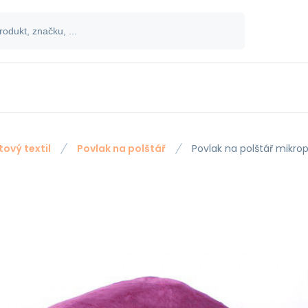
tový textil
Povlak na polštář
Povlak na polštář mikro