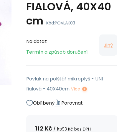
FIALOVÁ, 40X40
cm
Kód:
POVLAK03
Na dotaz
Jiný
Termín a způsob doručení
Povlak na polštář mikroplyš - UNI
fialová - 40X40cm
Více
Oblíbený
Porovnat
112
Kč
/
ks
93
Kč
bez DPH