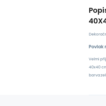
Popi
40X
Dekoračn
Povlak 
Velmi pří
40
ba