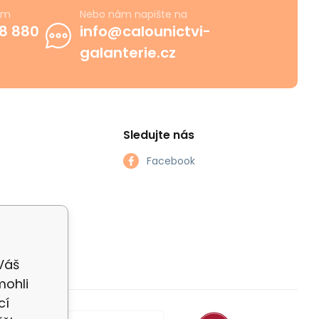
ám
Nebo nám napište na
8 880
info@calounictvi-
galanterie.cz
Sledujte nás
Facebook
 Váš
mohli
cí