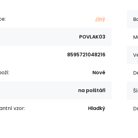
ce:
Jiný
Ba
POVLAK03
Ma
8595721048216
Ve
oží:
Nové
D
na polštáři
Ší
ntní vzor:
Hladký
Dr