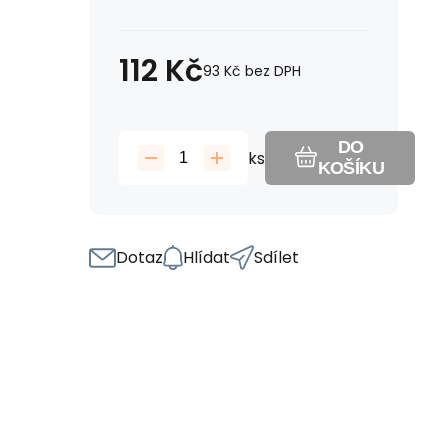
112
Kč
93
Kč
bez DPH
DO
ks
KOŠÍKU
Dotaz
Hlídat
Sdílet