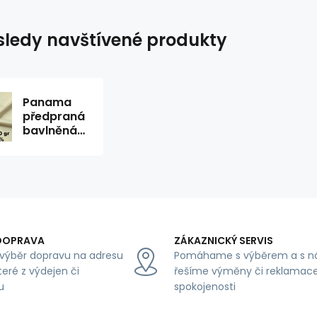
ledy navštívené produkty
Panama
předpraná
bavlněná
látka 270
gr/m2,
Natural
DOPRAVA
ZÁKAZNICKÝ SERVIS
výběr dopravu na adresu
Pomáhame s výběrem a s n
teré z výdejen či
řešíme výměny či reklamace
u
spokojenosti