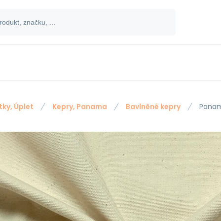
tky, Úplet
Kepry, Panama
Bavlněné kepry
Panam