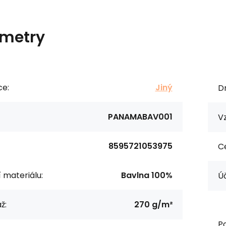
metry
ce:
Jiný
Dr
PANAMABAV001
Vz
8595721053975
Ce
í materiálu:
Bavlna 100%
Úč
ž:
270 g/m²
Po