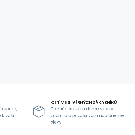
CENÍME SI VĚRNÝCH ZÁKAZNÍKŮ
ákupem,
Ze začátku vám dáme vzorky
 k vaší
zdarma a později vám nabídneme
slevy