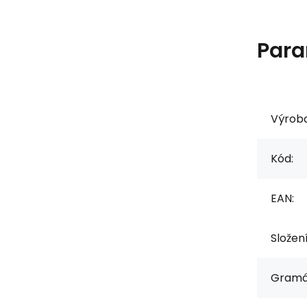
Para
Výrob
Kód:
EAN:
Složen
Gramá