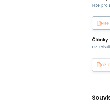
Nitě pro š
Nitě
Články
CZ Tabulk
CZ T
Souvi