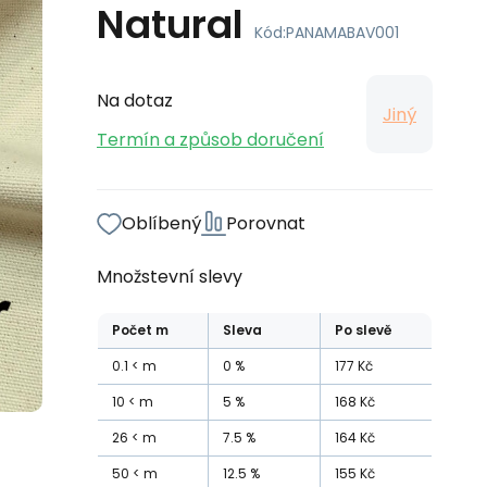
Natural
Kód:
PANAMABAV001
Na dotaz
Jiný
Termín a způsob doručení
Oblíbený
Porovnat
Množstevní slevy
Počet
m
Sleva
Po slevě
0.1
m
0
%
177
Kč
10
m
5
%
168
Kč
26
m
7.5
%
164
Kč
50
m
12.5
%
155
Kč