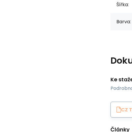
Šířka:
Barva:
Dok
Ke staž
Podrobno
CZ T
Články