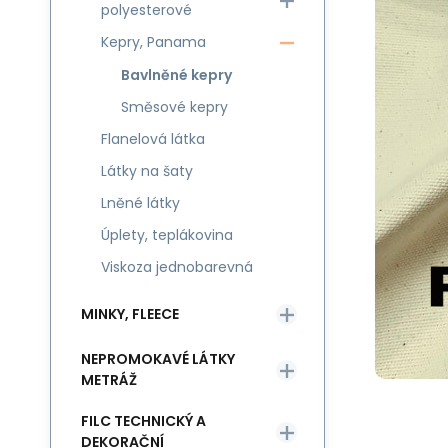
polyesterové
Kepry, Panama
Bavlněné kepry
Směsové kepry
Flanelová látka
Látky na šaty
Lněné látky
Úplety, teplákovina
Viskoza jednobarevná
MINKY, FLEECE
NEPROMOKAVÉ LÁTKY
METRÁŽ
FILC TECHNICKÝ A
DEKORAČNÍ