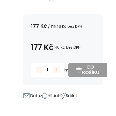
177
Kč
/
m
146
Kč
bez DPH
177
Kč
146
Kč
bez DPH
DO
m
KOŠÍKU
Dotaz
Hlídat
Sdílet