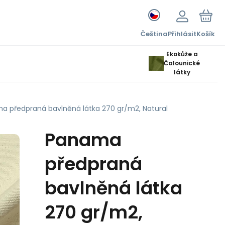
Čeština
Přihlásit
Košík
Ekokůže a
Čalounické
látky
a předpraná bavlněná látka 270 gr/m2, Natural
Panama
předpraná
bavlněná látka
270 gr/m2,