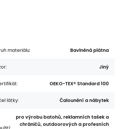
uh materiálu:
Bavlněná plátna
or:
Jiný
rtifikát:
OEKO-TEX® Standard 100
el látky:
Čalounění a nábytek
pro výrobu batohů, reklamních tašek a
chráničů, outdoorových a profesních
užití: