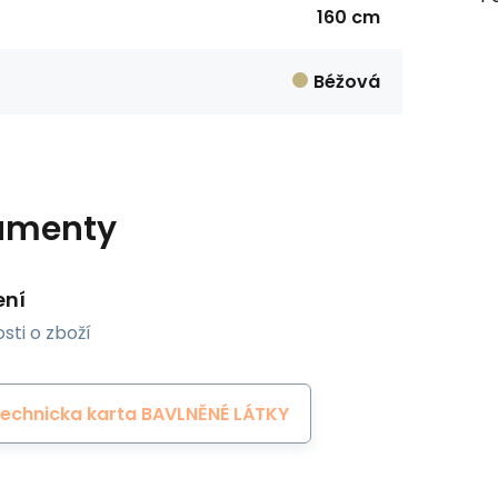
160 cm
Béžová
umenty
ení
sti o zboží
echnicka karta BAVLNĚNÉ LÁTKY