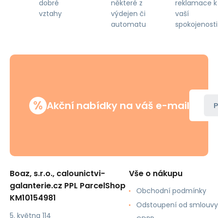
některé z
reklamace k
dobré
výdejen či
vaší
vztahy
automatu
spokojenosti
%
Akční nabídky na váš e-mail
P
Boaz, s.r.o., calounictvi-
Vše o nákupu
galanterie.cz PPL ParcelShop
Obchodní podmínky
KM10154981
Odstoupení od smlouvy
5. května 114