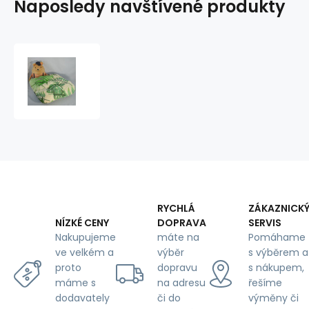
Naposledy navštívené produkty
SEDÁK
džungle
na
bílém
38X38
RYCHLÁ
ZÁKAZNICK
DOPRAVA
SERVIS
NÍZKÉ CENY
máte na
Pomáhame
Nakupujeme
výběr
s výběrem a
ve velkém a
dopravu
s nákupem,
proto
na adresu
řešíme
máme s
či do
výměny či
dodavately