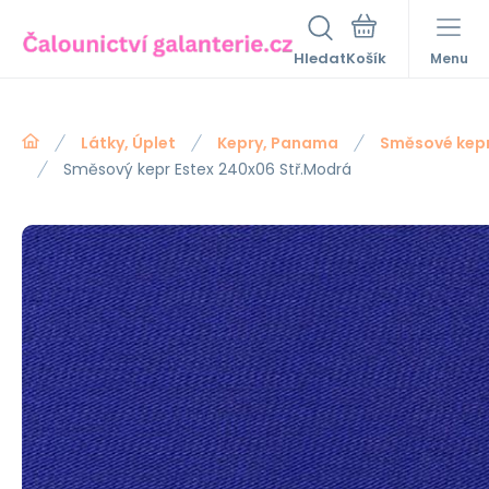
Hledat
Menu
Látky, Úplet
Kepry, Panama
Směsové kep
Směsový kepr Estex 240x06 Stř.Modrá