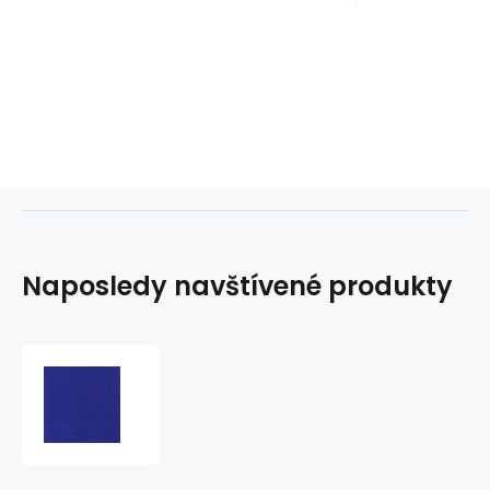
Naposledy navštívené produkty
Směsový
kepr
Estex
240x06
Stř.Modrá