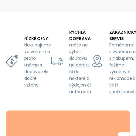
RYCHLÁ
ZÁKAZNICK
DOPRAVA
SERVIS
NÍZKÉ CENY
máte na
Pomáhame
Nakupujeme
výběr
s výběrem a
ve velkém a
dopravu
s nákupem,
proto
na adresu
řešíme
máme s
či do
výměny či
dodavately
některé z
reklamace k
dobré
výdejen či
vaší
vztahy
automatu
spokojenosti