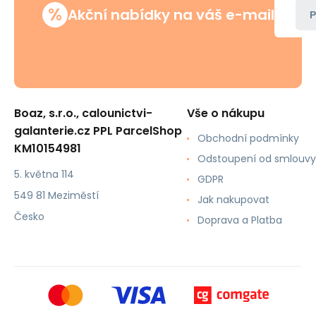
%
Akční nabídky na váš e-mail
P
Boaz, s.r.o., calounictvi-
Vše o nákupu
galanterie.cz PPL ParcelShop
Obchodní podmínky
KM10154981
Odstoupení od smlouvy
5. května 114
GDPR
549 81 Meziměstí
Jak nakupovat
Česko
Doprava a Platba