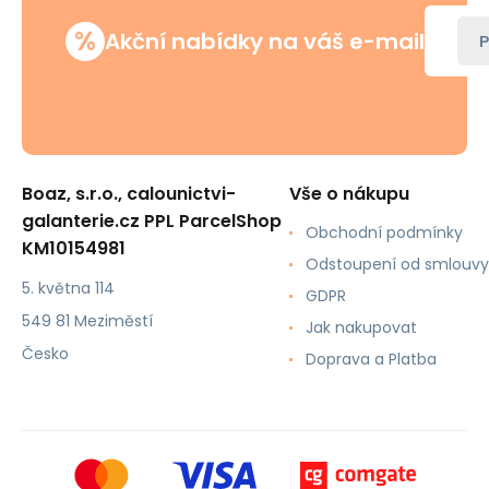
%
Akční nabídky na váš e-mail
P
Boaz, s.r.o., calounictvi-
Vše o nákupu
galanterie.cz PPL ParcelShop
Obchodní podmínky
KM10154981
Odstoupení od smlouvy
5. května 114
GDPR
549 81 Meziměstí
Jak nakupovat
Česko
Doprava a Platba