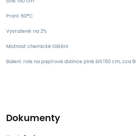
Šíře: 150 cm
Praní: 60°C
Vysražené: na 2%
Možnost chemické čištění
Balení: role na papírové dutince plné šíři 150 cm, cca 
Dokumenty