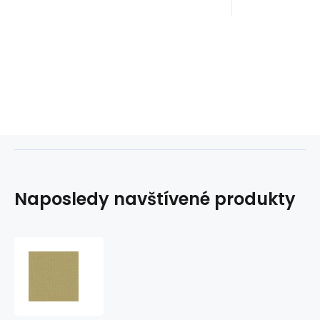
Naposledy navštívené produkty
Směsový
kepr
180
gr/m2
Béžová