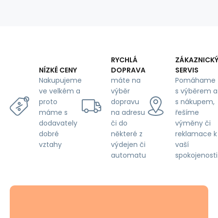
RYCHLÁ
ZÁKAZNICK
DOPRAVA
SERVIS
NÍZKÉ CENY
máte na
Pomáhame
Nakupujeme
výběr
s výběrem a
ve velkém a
dopravu
s nákupem,
proto
na adresu
řešíme
máme s
či do
výměny či
dodavately
některé z
reklamace k
dobré
výdejen či
vaší
vztahy
automatu
spokojenosti