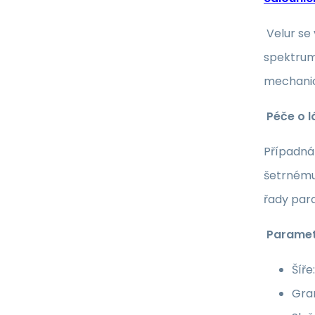
Velur se
spektrum 
mechanic
Péče o l
Případná 
šetrnému
řady par
Paramet
Šíře
Gra