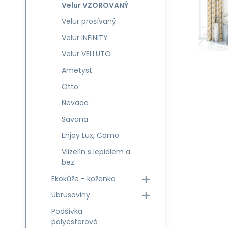
Velur VZOROVANÝ
Velur prošívaný
Velur INFINITY
Velur VELLUTO
Ametyst
Otto
Nevada
Savana
Enjoy Lux, Como
Vlizelín s lepidlem a
bez
Ekokůže - koženka
Ubrusoviny
Podšívka
polyesterová