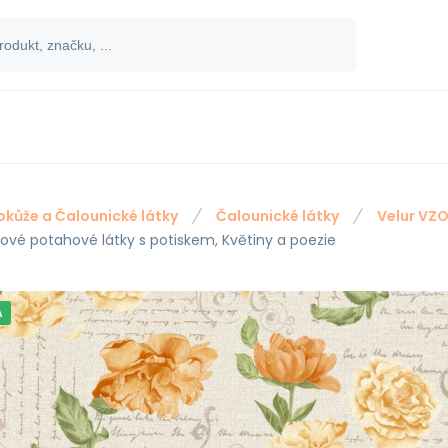
okůže a Čalounické látky
Čalounické látky
Velur VZ
rové potahové látky s potiskem, Květiny a poezie
A