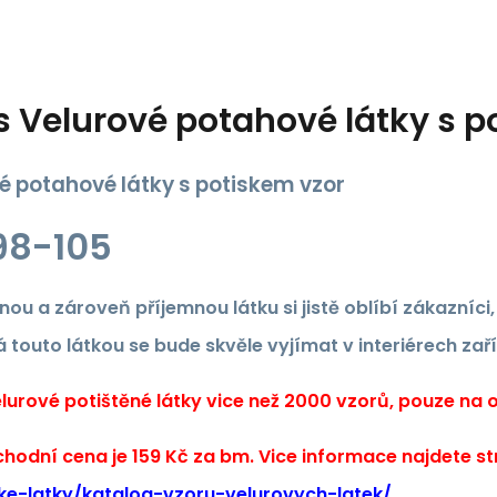
s
Velurové potahové látky s p
é potahové látky s potiskem vzor
98-105
nou a zároveň příjemnou látku si jistě oblíbí zákazníci
 touto látkou se bude skvěle vyjímat v interiérech zař
urové potištěné látky vice než 2000 vzorů, pouze na ob
hodní cena je 159 Kč za bm. Vice informace najdete s
ke-latky/katalog-vzoru-velurovych-latek/