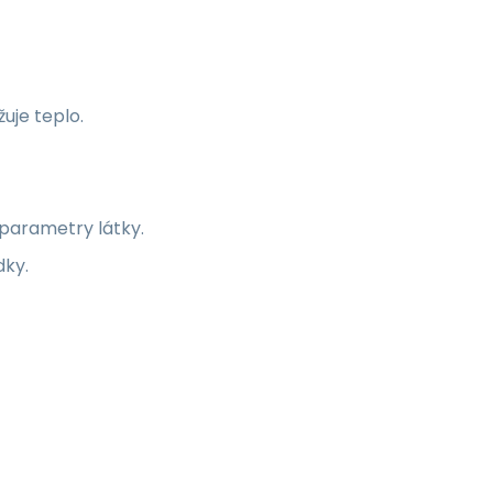
uje teplo.
 parametry látky.
dky.