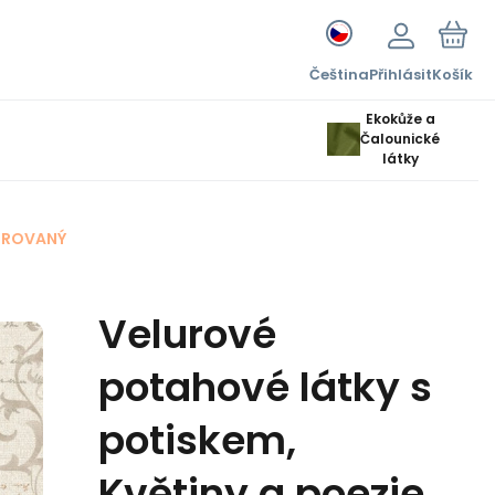
Čeština
Přihlásit
Košík
Ekokůže a
Čalounické
látky
OROVANÝ
Velurové
potahové látky s
potiskem,
Květiny a poezie