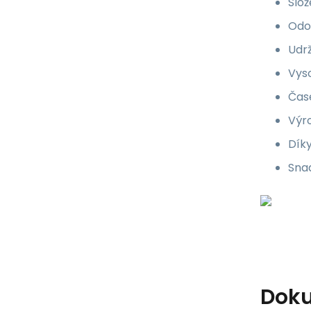
Slož
Odol
Udrž
Vyso
Čas
Výro
Díky
Snad
Dok