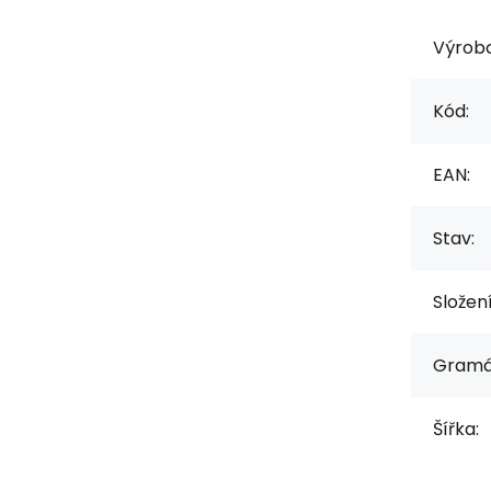
Výrob
Kód:
EAN:
Stav:
Složen
Gramá
Šířka: