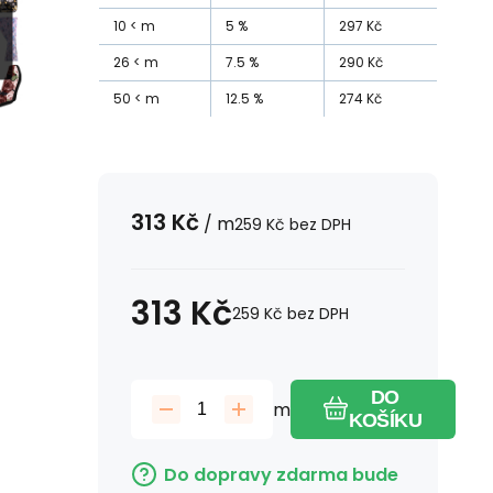
10
m
5
%
297
Kč
26
m
7.5
%
290
Kč
50
m
12.5
%
274
Kč
313
Kč
/
m
259
Kč
bez DPH
313
Kč
259
Kč
bez DPH
DO
m
KOŠÍKU
Do dopravy zdarma bude