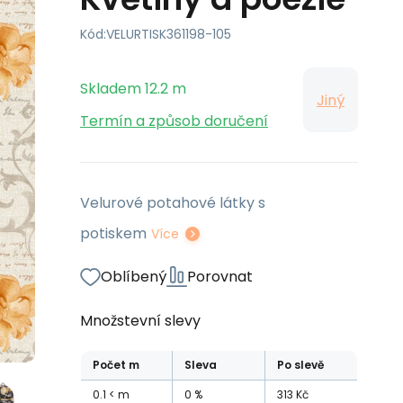
Kód:
VELURTISK361198-105
Skladem
12.2
m
Jiný
Termín a způsob doručení
Velurové potahové látky s
potiskem
Více
Oblíbený
Porovnat
Množstevní slevy
Počet
m
Sleva
Po slevě
0.1
m
0
%
313
Kč