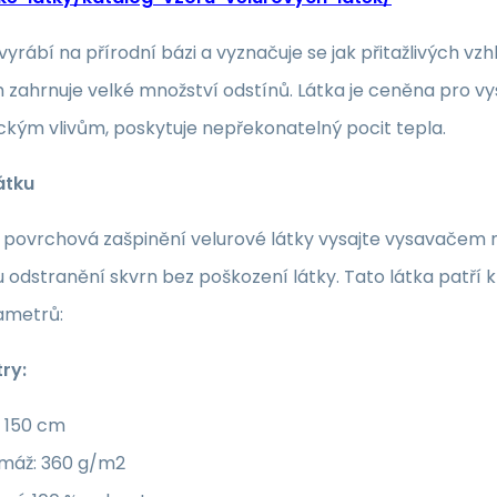
 vyrábí na přírodní bázi a vyznačuje se jak přitažlivých
zahrnuje velké množství odstínů. Látka je ceněna pro vy
kým vlivům, poskytuje nepřekonatelný pocit tepla.
átku
povrchová zašpinění velurové látky vysajte vysavačem neb
 odstranění skvrn bez poškození látky. Tato látka patří
ametrů:
ry:
: 150 cm
máž: 360 g/m2