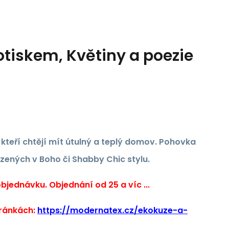
otiskem, Květiny a poezie
, kteří chtějí mít útulný a teplý domov. Pohovka
ízených v Boho či Shabby Chic stylu.
jednávku. Objednání od 25 a víc ...
tránkách:
https://modernatex.cz/ekokuze-a-