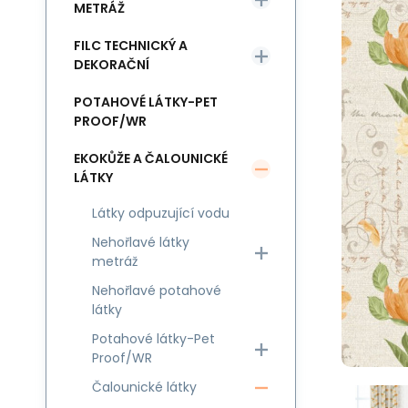
METRÁŽ
FILC TECHNICKÝ A
DEKORAČNÍ
POTAHOVÉ LÁTKY-PET
PROOF/WR
EKOKŮŽE A ČALOUNICKÉ
LÁTKY
Látky odpuzující vodu
Nehořlavé látky
metráž
Nehořlavé potahové
látky
Potahové látky-Pet
Proof/WR
Čalounické látky