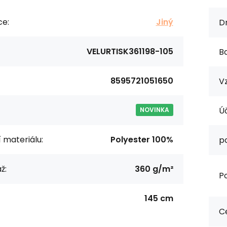
ce:
Jiný
Dr
VELURTISK361198-105
Ba
8595721051650
Vz
Úč
NOVINKA
í materiálu:
Polyester 100%
p
ž:
360 g/m²
Po
145 cm
Ce