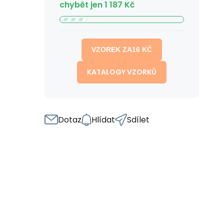
chybět jen
1 187
Kč
VZOREK ZA
16
KČ
KATALOGY VZORKŮ
Dotaz
Hlídat
Sdílet