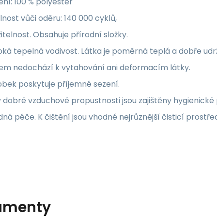
ení: 100 % polyester
nost vůči oděru: 140 000 cyklů,
itelnost. Obsahuje přírodní složky.
ká tepelná vodivost. Látka je poměrná teplá a dobře udrž
em nedochází k vytahování ani deformacím látky.
bek poskytuje příjemné sezení.
 dobré vzduchové propustnosti jsou zajištěny hygienické
ná péče. K čištění jsou vhodné nejrůznější čisticí prostře
umenty