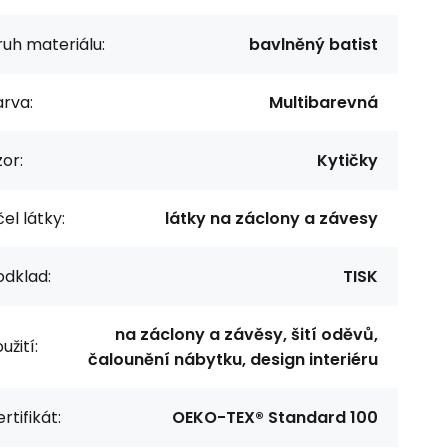
uh materiálu:
bavlněný batist
rva:
Multibarevná
or:
Kytičky
el látky:
látky na záclony a závesy
odklad:
TISK
na záclony a závěsy, šití oděvů,
užití:
čalounění nábytku, design interiéru
rtifikát:
OEKO-TEX® Standard 100