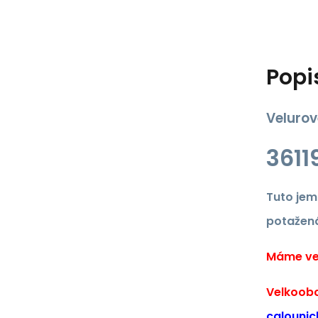
Popi
Velurov
3611
Tuto jem
potažená
Máme vel
Velkoobc
calounic