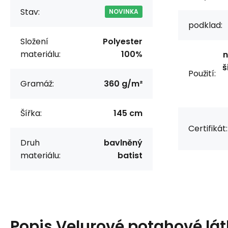
Stav:
NOVINKA
podklad:
Složení
Polyester
materiálu:
100%
n
š
Použití:
Gramáž:
360 g/m²
Šířka:
145 cm
Certifikát:
Druh
bavlněný
materiálu:
batist
Popis
Velurové potahové lát