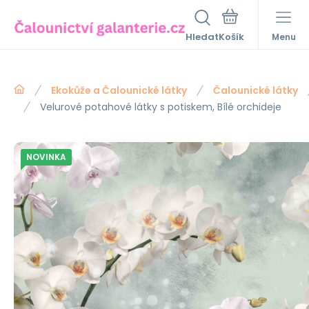
Hledat
Menu
Ekokůže a Čalounické látky
Čalounické látky
Velurové potahové látky s potiskem, Bílé orchideje
NOVINKA