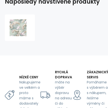
Naposledy navštívené produkty
Velurové
potahové
látky
s
potiskem,
Bílé
orchideje
RYCHLÁ
ZÁKAZNICK
DOPRAVA
SERVIS
NÍZKÉ CENY
máte na
Pomáhame
Nakupujeme
výběr
s výběrem a
ve velkém a
dopravu
s nákupem,
proto
na adresu
řešíme
máme s
či do
výměny či
dodavately