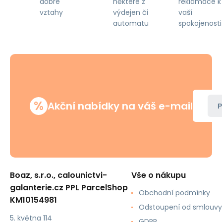
některé z
reklamace k
dobré
výdejen či
vaší
vztahy
automatu
spokojenosti
%
Akční nabídky na váš e-mail
P
Boaz, s.r.o., calounictvi-
Vše o nákupu
galanterie.cz PPL ParcelShop
Obchodní podmínky
KM10154981
Odstoupení od smlouvy
5. května 114
GDPR