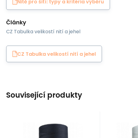
Nitě pro šití: typy a kritéria výběru
Články
CZ Tabulka velikostí nití a jehel
CZ Tabulka velikostí nití a jehel
Související produkty
EAN:
Kód:
8595721014624
120VIGA1619
EAN:
Kó
Skladem
2
ks
S
Ariadna
Ariadna
100
Kč
Nitě VIGA 120 do
Nitě
overloků 5000m
over