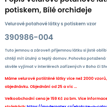
potiskem, Bílé orchideje
Velurové potahové látky s potiskem vzor
390986-004
Tuto jemnou a zároveň příjemnou látku si jistě oblíbí
chtějí mít útulný a teplý domov. Pohovka potažená 
skvěle vyjímat v interiérech zařízených v Boho či Sh
Máme velurové potištěné látky vice než 2000 vzorů
objednávku. Objednání od 25 a víc ...
Velkoobchodní cena je 159 Kč za bm. Vice informac
stránkách:
https://modernatex.cz/ekokuze-a-calou