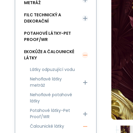
METRÁŽ
FILC TECHNICKÝ A
DEKORAČNÍ
POTAHOVÉ LÁTKY-PET
PROOF/WR
EKOKŮŽE A ČALOUNICKÉ
LÁTKY
Látky odpuzující vodu
Nehořlavé látky
metráž
Nehořlavé potahové
látky
Potahové látky-Pet
Proof/WR
Čalounické látky