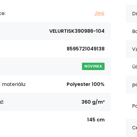
ce:
Jiný
Dr
VELURTISK390986-104
Ba
8595721049138
Vz
Úč
NOVINKA
í materiálu:
Polyester 100%
p
ž:
360 g/m²
Po
145 cm
Ce