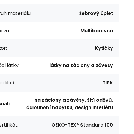
uh materiálu:
žebrový úplet
rva:
Multibarevná
or:
Kytičky
el látky:
látky na záclony a závesy
odklad:
TISK
na záclony a závěsy, šití oděvů,
užití:
čalounění nábytku, design interiéru
rtifikát:
OEKO-TEX® Standard 100