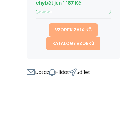
chybět jen
1 187
Kč
VZOREK ZA
16
KČ
KATALOGY VZORKŮ
Dotaz
Hlídat
Sdílet