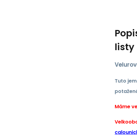
Popi
listy
Velurov
Tuto jem
potažená
Máme vel
Velkoobc
calounic