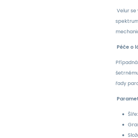
Velur se
spektrum 
mechanic
Péče o l
Případná 
šetrnému
řady par
Paramet
Šíře
Gra
Slož