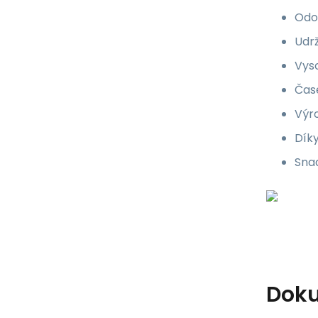
Odol
Udrž
Vyso
Čas
Výro
Díky
Snad
Dok