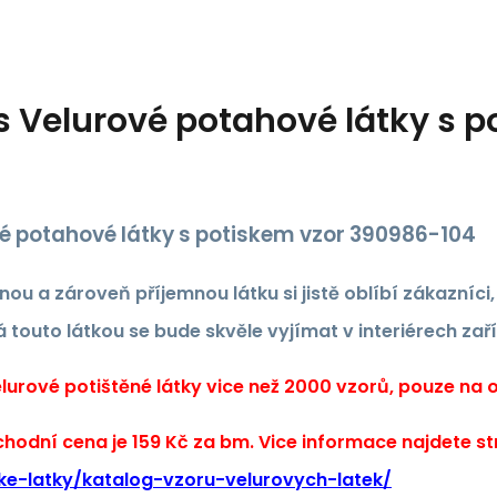
s
Velurové potahové látky s po
é potahové látky s potiskem vzor 390986-104
nou a zároveň příjemnou látku si jistě oblíbí zákazníci
 touto látkou se bude skvěle vyjímat v interiérech zař
urové potištěné látky vice než 2000 vzorů, pouze na ob
hodní cena je 159 Kč za bm. Vice informace najdete s
ke-latky/katalog-vzoru-velurovych-latek/