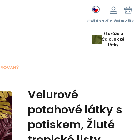
Čeština
Přihlásit
Košík
Ekokůže a
Čalounické
látky
OROVANÝ
Velurové
potahové látky s
potiskem, Žluté
tropické listy