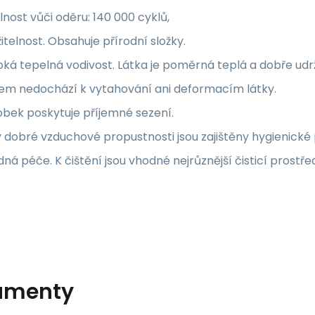
nost vůči oděru: 140 000 cyklů,
itelnost. Obsahuje přírodní složky.
ká tepelná vodivost. Látka je poměrná teplá a dobře udrž
em nedochází k vytahování ani deformacím látky.
bek poskytuje příjemné sezení.
 dobré vzduchové propustnosti jsou zajištěny hygienické
ná péče. K čištění jsou vhodné nejrůznější čisticí prostře
umenty