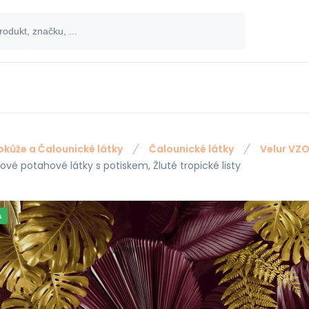
okůže a Čalounické látky
Čalounické látky
Velur VZ
ové potahové látky s potiskem, Žluté tropické listy
A