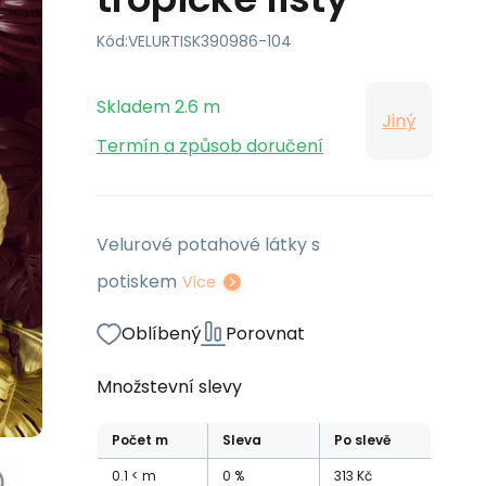
Kód:
VELURTISK390986-104
Skladem
2.6
m
Jiný
Termín a způsob doručení
Velurové potahové látky s
potiskem
Více
Oblíbený
Porovnat
Množstevní slevy
Počet
m
Sleva
Po slevě
0.1
m
0
%
313
Kč