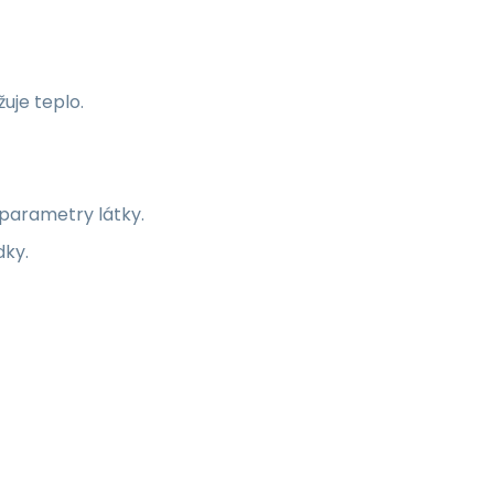
uje teplo.
 parametry látky.
dky.