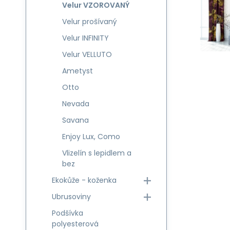
Velur VZOROVANÝ
Velur prošívaný
Velur INFINITY
Velur VELLUTO
Ametyst
Otto
Nevada
Savana
Enjoy Lux, Como
Vlizelín s lepidlem a
bez
Ekokůže - koženka
Ubrusoviny
Podšívka
polyesterová