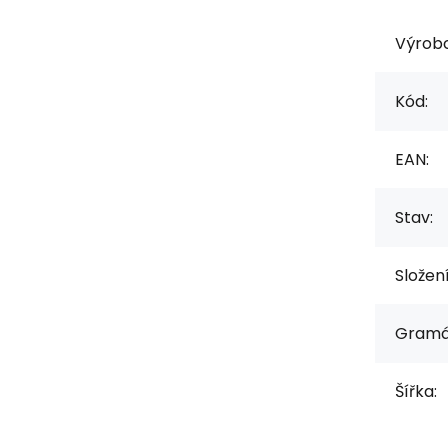
Výrob
Kód:
EAN:
Stav:
Složen
Gramá
Šířka: