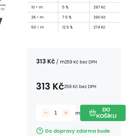
10
m
5
%
297
Kč
26
m
7.5
%
290
Kč
50
m
12.5
%
274
Kč
313
Kč
/
m
259
Kč
bez DPH
313
Kč
259
Kč
bez DPH
DO
m
KOŠÍKU
Do dopravy zdarma bude