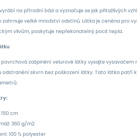
 vyrábí na přírodní bázi a vyznačuje se jak přitažlivých
zahrnuje velké množství odstínů. Látka je ceněna pro vy
kým vlivům, poskytuje nepřekonatelný pocit tepla.
átku
povrchová zašpinění velurové látky vysajte vysavačem neb
 odstranění skvrn bez poškození látky. Tato látka patří
ametrů:
ry:
: 150 cm
máž: 360 g/m2
ení: 100 % polyester