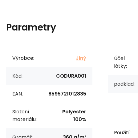
Parametry
Výrobce:
Jiný
Účel
látky:
Kód:
CODURA001
podklad:
EAN:
8595721012835
Složení
Polyester
materiálu:
100%
Použití:
Gramáž:
360 g/m²