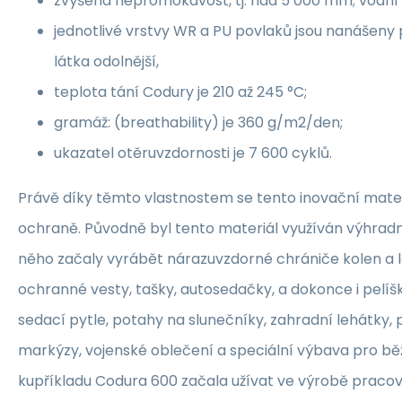
zvýšená nepromokavost, tj. nad 5 000 mm; vodní
jednotlivé vrstvy WR a PU povlaků jsou nanášeny 
látka odolnější,
teplota tání Codury je 210 až 245 °C;
gramáž: (breathability) je 360 g/m2/den;
ukazatel otěruvzdornosti je 7 600 cyklů.
Právě díky těmto vlastnostem se tento inovační mater
ochraně. Původně byl tento materiál využíván výhrad
něho začaly vyrábět nárazuvzdorné chrániče kolen a l
ochranné vesty, tašky, autosedačky, a dokonce i pelíšk
sedací pytle, potahy na slunečníky, zahradní lehátky, 
markýzy, vojenské oblečení a speciální výbava pro běžn
kupříkladu Codura 600 začala užívat ve výrobě pracov