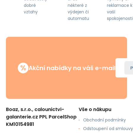
některé z
reklamace k
dobré
výdejen či
vaší
vztahy
automatu
spokojenosti
%
Akční nabídky na váš e-mail
P
Boaz, s.r.o., calounictvi-
Vše o nákupu
galanterie.cz PPL ParcelShop
Obchodní podmínky
KM10154981
Odstoupení od smlouvy