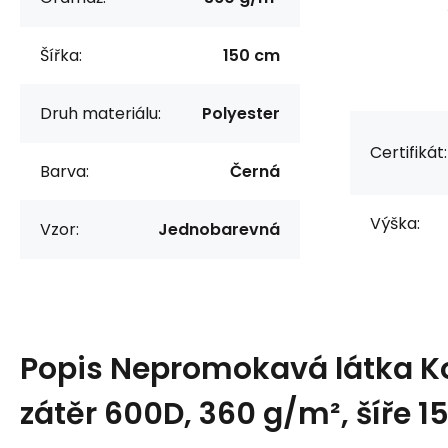
Šířka:
150 cm
Druh materiálu:
Polyester
Certifikát:
Barva:
Černá
Výška:
Vzor:
Jednobarevná
Popis
Nepromokavá látka K
zátěr 600D, 360 g/m², šíře 1