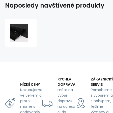
Naposledy navštívené produkty
Nepromokavá
látka
Kodura
PVC
zátěr
600D,
360
g/m²,
šíře
150
cm,
RYCHLÁ
ZÁKAZNICK
černá
DOPRAVA
SERVIS
NÍZKÉ CENY
máte na
Pomáhame
Nakupujeme
výběr
s výběrem a
ve velkém a
dopravu
s nákupem,
proto
na adresu
řešíme
máme s
či do
výměny či
dodavately