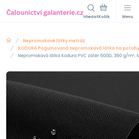
Hledat
Menu
Nepromokavé látky metráž
KODURA Pogumovaná nepromokavá látka na potah
Nepromokavá látka Kodura PVC zátěr 600D, 360 g/m², š