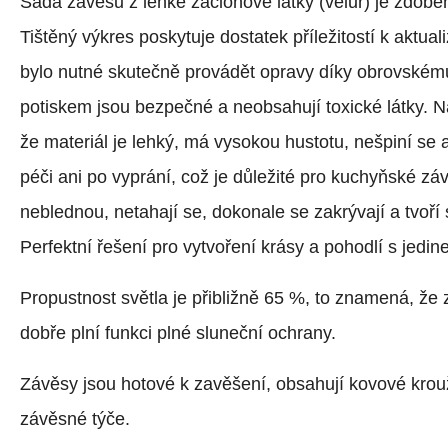
Sada závěsů z lehké záclonové látky (velur) je zdobe
Tištěný výkres poskytuje dostatek příležitostí k aktuali
bylo nutné skutečně provádět opravy díky obrovskému
potiskem jsou bezpečné a neobsahují toxické látky. N
že materiál je lehký, má vysokou hustotu, nešpiní se 
péči ani po vyprání, což je důležité pro kuchyňské zá
neblednou, netahají se, dokonale se zakrývají a tvoří
Perfektní řešení pro vytvoření krásy a pohodlí s jed
Propustnost světla je přibližně 65 %, to znamená, že 
dobře plní funkci plné sluneční ochrany.
Závěsy jsou hotové k zavěšení, obsahují kovové krou
závěsné týče.