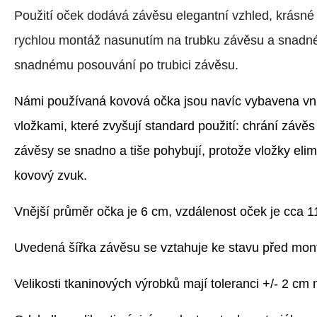
Použití oček dodává závěsu elegantní vzhled, krásné
rychlou montáž nasunutím na trubku závěsu a snadné 
snadnému posouvání po trubici závěsu.
Námi používaná kovová očka jsou navíc vybavena vnit
vložkami, které zvyšují standard použití: chrání závě
závěsy se snadno a tiše pohybují, protože vložky elim
kovový zvuk.
Vnější průměr očka je 6 cm, vzdálenost oček je cca 1
Uvedená šířka závěsu se vztahuje ke stavu před mont
Velikosti tkaninových výrobků mají toleranci +/- 2 cm 