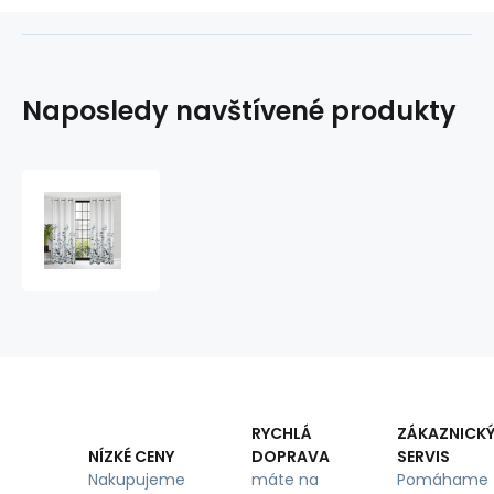
Naposledy navštívené produkty
Vzorovaný
dekorační
závěs
Marika
barva
bílá
140
x
250
cm
RYCHLÁ
ZÁKAZNICK
DOPRAVA
SERVIS
NÍZKÉ CENY
máte na
Pomáhame
Nakupujeme