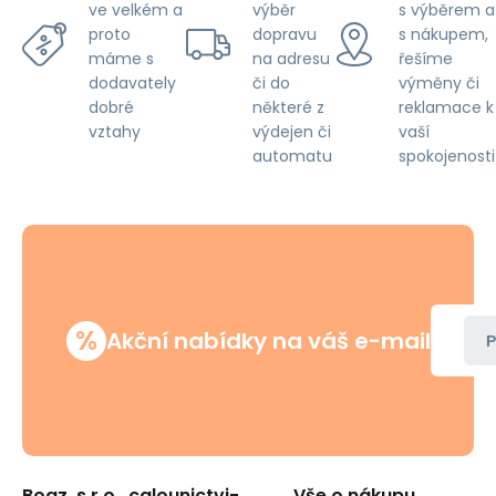
výběr
s výběrem a
ve velkém a
dopravu
s nákupem,
proto
na adresu
řešíme
máme s
či do
výměny či
dodavately
některé z
reklamace k
dobré
výdejen či
vaší
vztahy
automatu
spokojenosti
%
Akční nabídky na váš e-mail
P
Boaz, s.r.o., calounictvi-
Vše o nákupu