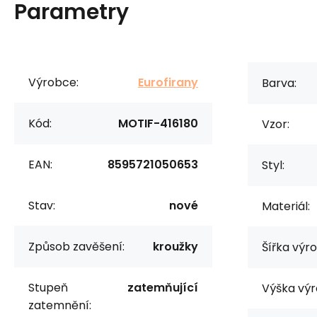
Parametry
Výrobce:
Eurofirany
Barva:
Kód:
MOTIF-416180
Vzor:
EAN:
8595721050653
Styl:
Stav:
nové
Materiál:
Způsob zavěšení:
kroužky
Šířka výr
Stupeň
zatemňující
Výška výr
zatemnění: