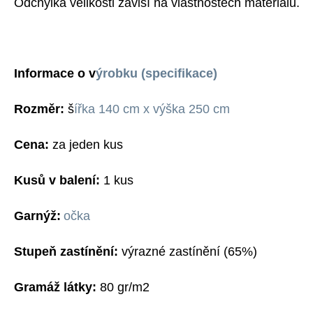
Odchylka velikosti závisí na vlastnostech materiálu.
Informace o v
ýrobku (specifikace)
Rozměr:
š
ířka 140 cm x výška 250 cm
Cena:
za jeden kus
Kusů v balení:
1 kus
G
arnýž:
očka
Stupeň zastínění:
výrazné zastínění
(
6
5%)
G
ramáž látky:
80 gr/m2