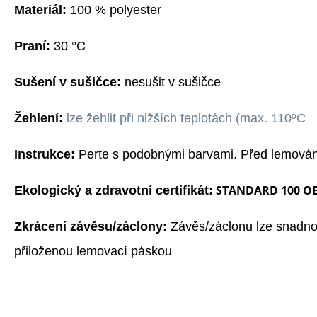
Materiál:
100 % polyester
Praní:
3
0
°C
Sušení v sušičce:
nesušit v sušičce
Žehlení:
l
ze žehlit při nižších teplotách (max. 110ºC
Instrukce:
Perte s podobnými barvami. Před lemování
STANDARD 100 O
Ekologický a zdravotní certifikát:
Zkrácení závěsu/záclony:
Závěs/záclonu lze snadno 
přiloženou lemovací páskou