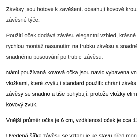
Závěsy jsou hotové k zavěšení, obsahují kovové krou
závěsné týče.
Použití oček dodává závěsu elegantní vzhled, krásné
rychlou montáž nasunutím na trubku závěsu a snadné 
snadnému posouvání po trubici závěsu.
Námi používaná kovová očka jsou navíc vybavena vnit
vložkami, které zvyšují standard použití: chrání závě
závěsy se snadno a tiše pohybují, protože vložky elim
kovový zvuk.
Vnější průměr očka je 6 cm, vzdálenost oček je cca 1
Uvedená šířka závěsu se vztahuje ke stavu před mont