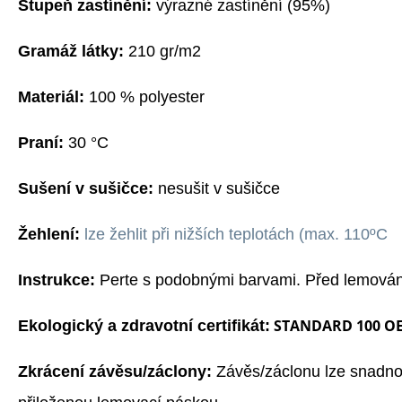
Stupeň zastínění:
výrazné zastínění
(9
5%)
G
ramáž látky:
210 gr/m2
Materiál:
100 % polyester
Praní:
3
0
°C
Sušení v sušičce:
nesušit v sušičce
Žehlení:
l
ze žehlit při nižších teplotách (max. 110ºC
Instrukce:
Perte s podobnými barvami. Před lemování
STANDARD 100 O
Ekologický a zdravotní certifikát:
Zkrácení závěsu/záclony:
Závěs/záclonu lze snadno 