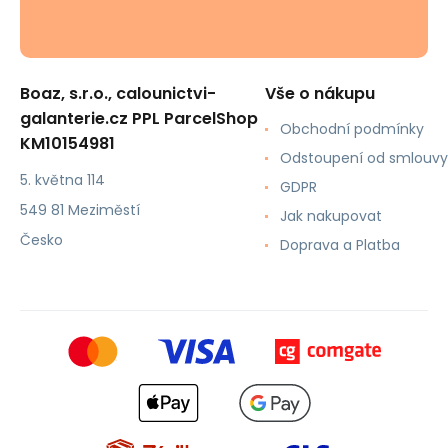
Boaz, s.r.o., calounictvi-
Vše o nákupu
galanterie.cz PPL ParcelShop
Obchodní podmínky
KM10154981
Odstoupení od smlouvy
5. května 114
GDPR
549 81 Meziměstí
Jak nakupovat
Česko
Doprava a Platba