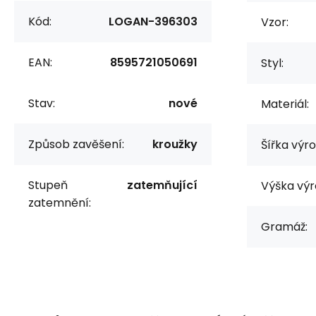
Kód:
LOGAN-396303
Vzor:
EAN:
8595721050691
Styl:
Stav:
nové
Materiál:
Způsob zavěšení:
kroužky
Šířka výr
Stupeň
zatemňující
Výška výr
zatemnění:
Gramáž: