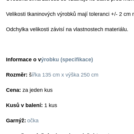
Velikosti tkaninových výrobků mají toleranci +/- 2 cm 
Odchylka velikosti závisí na vlastnostech materiálu.
Informace o v
ýrobku (specifikace)
Rozměr:
š
ířka 135 cm x výška 250 cm
Cena:
za jeden kus
Kusů v balení:
1 kus
G
arnýž:
očka