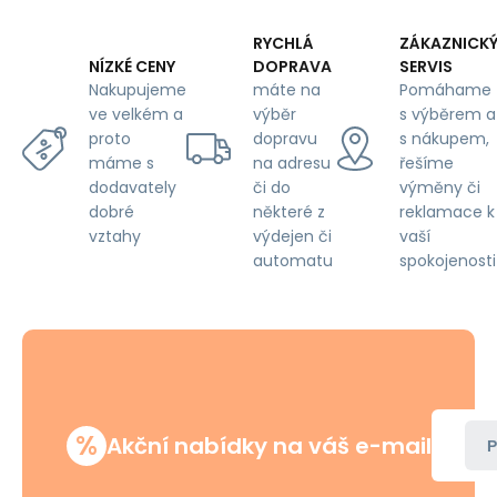
RYCHLÁ
ZÁKAZNICK
DOPRAVA
SERVIS
NÍZKÉ CENY
máte na
Pomáhame
Nakupujeme
výběr
s výběrem a
ve velkém a
dopravu
s nákupem,
proto
na adresu
řešíme
máme s
či do
výměny či
dodavately
některé z
reklamace k
dobré
výdejen či
vaší
vztahy
automatu
spokojenosti
%
Akční nabídky na váš e-mail
P