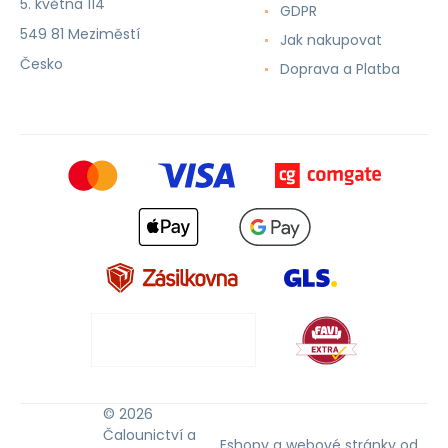
5. května 114
GDPR
549 81 Meziměstí
Jak nakupovat
Česko
Doprava a Platba
© 2026
Čalounictví a
Eshopy
a
webové stránky
od