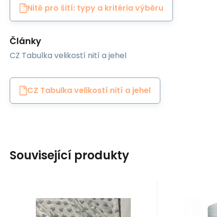
Nitě pro šití: typy a kritéria výběru
Články
CZ Tabulka velikostí nití a jehel
CZ Tabulka velikostí nití a jehel
Související produkty
Kód:
EAN:
MINKYSRDICKA008
8595721018493
EAN:
Kó
Skladem
2.7
m
S
Jiný
Ariadna
331
Kč
Látka minky srdička,
Nitě
Dodavatel
6
m