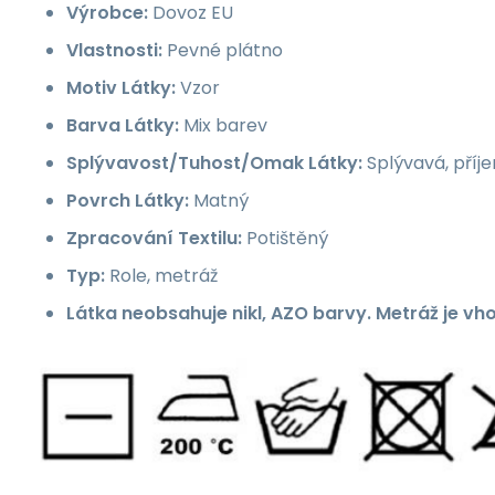
Výrobce:
Dovoz EU
Vlastnosti:
Pevné plátno
Motiv Látky:
Vzor
Barva Látky:
Mix barev
Splývavost/Tuhost/Omak Látky:
Splývavá, příj
Povrch Látky:
Matný
Zpracování Textilu:
Potištěný
Typ:
Role, metráž
Látka neobsahuje nikl, AZO barvy. Metráž je vh