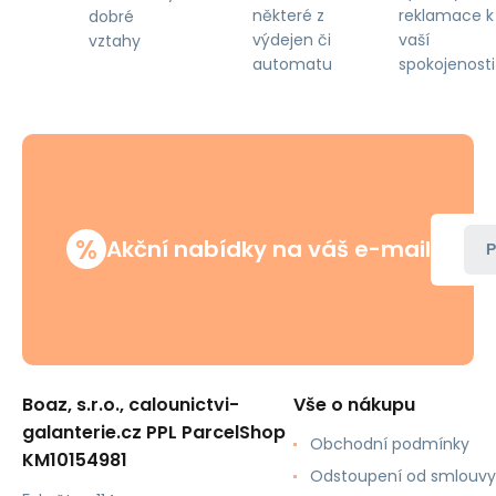
některé z
reklamace k
dobré
výdejen či
vaší
vztahy
automatu
spokojenosti
%
Akční nabídky na váš e-mail
P
Boaz, s.r.o., calounictvi-
Vše o nákupu
galanterie.cz PPL ParcelShop
Obchodní podmínky
KM10154981
Odstoupení od smlouvy