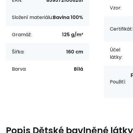
EAN:
8595721006261
Vzor:
Složení materiálu:
Bavlna 100%
Certifikát:
Gramáž:
125 g/m²
Účel
Šířka:
160 cm
látky:
Barva:
Bílá
Použití:
Popis
Dětské bavlněné látky