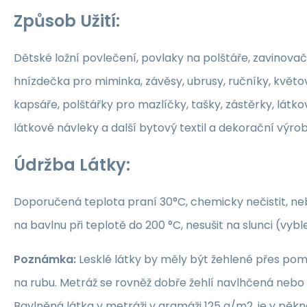
Způsob Užití:
Dětské ložní povlečení, povlaky na polštáře, zavinovač
hnízdečka pro miminka, závěsy, ubrusy, ručníky, květ
kapsáře, polštářky pro mazlíčky, tašky, zástěrky, látko
látkové návleky a další bytový textil a dekorační výrob
Údržba Látky:
Doporučená teplota praní 30°C, chemicky nečistit, nebě
na bavlnu při teplotě do 200 °C, nesušit na slunci (vybl
Poznámka:
Lesklé látky by měly být žehlené přes po
na rubu. Metráž se rovněž dobře žehlí navlhčená neb
Bavlněná látka v metráži v gramáži 125 g/m2, je v pěkné