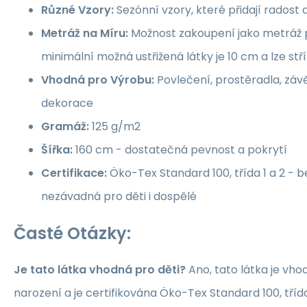
Různé Vzory:
Sezónní vzory, které přidají rados
Metráž na Míru:
Možnost zakoupení jako metráž p
minimální možná ustřižená látky je 10 cm a lze st
Vhodná pro Výrobu:
Povlečení, prostěradla, závě
dekorace
Gramáž:
125 g/m2
Šířka:
160 cm - dostatečná pevnost a pokrytí
Certifikace:
Öko-Tex Standard 100, třída 1 a 2 -
nezávadná pro děti i dospělé
Časté Otázky:
Je tato látka vhodná pro děti?
Ano, tato látka je vho
narození a je certifikována Öko-Tex Standard 100, třída 1