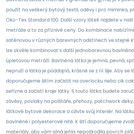
použít na veškerý bytový textil, oděvy i pro miminka, 
Öko-Tex Standard 100. Další vzory látek najdete v naš
metráže a to za příznivé ceny. Do kombinace nabízím
saténovou v různých barevných odstínech ve stejné kva
lze skvěle kombinovat s další jednobarevnou bavlněn
úpletovou metráží. Bavlněná látka je jemná, pevná, sp
nepruží a látka je poddajná, krásně se z ní šije. Aby se 
doporučujeme šitím začistit na overlocku nebo cik ca
seřízne a začistí kraje látky. S touto látka budete zaruč
závěsy, povlaky na polštáře, přehozy, patchwork deky, 
látkové bytové dekorace a oživte svůj interiér. Na lát
bavlněné i polyesterové nitě. K šití doporučujeme zvolit
materiály, aby vám silná jehla nepoškodila povrch plát