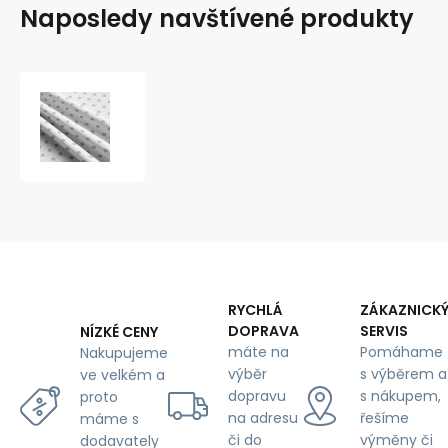
Naposledy navštívené produkty
Dětské
bavlněné
látky,
metráž.
Puntík
22
mm,
Šedý
na
Bílém
RYCHLÁ
ZÁKAZNICK
DOPRAVA
SERVIS
NÍZKÉ CENY
máte na
Pomáhame
Nakupujeme
výběr
s výběrem a
ve velkém a
dopravu
s nákupem,
proto
na adresu
řešíme
máme s
či do
výměny či
dodavately