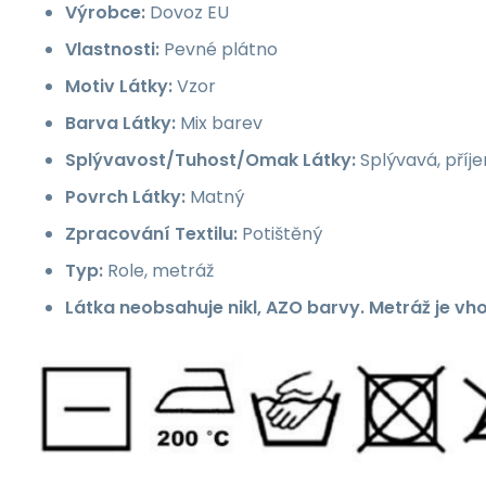
Výrobce:
Dovoz EU
Vlastnosti:
Pevné plátno
Motiv Látky:
Vzor
Barva Látky:
Mix barev
Splývavost/Tuhost/Omak Látky:
Splývavá, příj
Povrch Látky:
Matný
Zpracování Textilu:
Potištěný
Typ:
Role, metráž
Látka neobsahuje nikl, AZO barvy. Metráž je vh