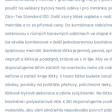
použít na veškerý bytový textil, oděvy i pro miminka, 
Öko-Tex Standard 100. Další vzory látek najdete v naš
metráže a to za příznivé ceny. Do kombinace nabízím
saténovou v různých barevných odstínech ve stejné kva
lze skvěle kombinovat s další jednobarevnou bavlněn
úpletovou metráží. Bavlněná látka je jemná, pevná, sp
nepruží a látka je poddajná, krásně se z ní šije. Aby se 
doporučujeme šitím začistit na overlocku nebo cik ca
seřízne a začistí kraje látky. S touto látka budete zaruč
závěsy, povlaky na polštáře, přehozy, patchwork deky, 
látkové bytové dekorace a oživte svůj interiér. Na lát
bavlněné i polyesterové nitě. K šití doporučujeme zvolit
materiály, aby vám silná jehla nepoškodila povrch plát