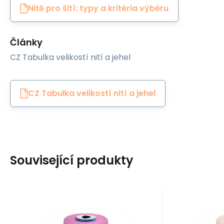
Nitě pro šití: typy a kritéria výběru
Články
CZ Tabulka velikostí nití a jehel
CZ Tabulka velikostí nití a jehel
Související produkty
EAN:
Kód:
8595721019919
80VIGA0106
EAN:
Kó
Skladem
1
ks
S
Ariadna
Ariadna
153
Kč
Šicí nitě VIGA 80 do
Šicí n