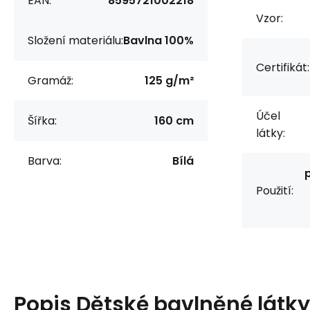
EAN:
8595721002218
Vzor:
Složení materiálu:
Bavlna 100%
Certifikát:
Gramáž:
125 g/m²
Účel
Šířka:
160 cm
látky:
Barva:
Bílá
Použití:
Popis
Dětské bavlněné látky