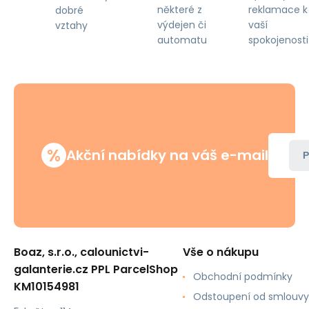
některé z
reklamace k
dobré
výdejen či
vaší
vztahy
automatu
spokojenosti
%
Akční nabídky na váš e-mail
P
Boaz, s.r.o., calounictvi-
Vše o nákupu
galanterie.cz PPL ParcelShop
Obchodní podmínky
KM10154981
Odstoupení od smlouvy