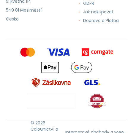
5. května 114
GDPR
549 81 Meziměstí
Jak nakupovat
Česko
Doprava a Platba
© 2026
Čalounictví a
Internetové obchody
a
www