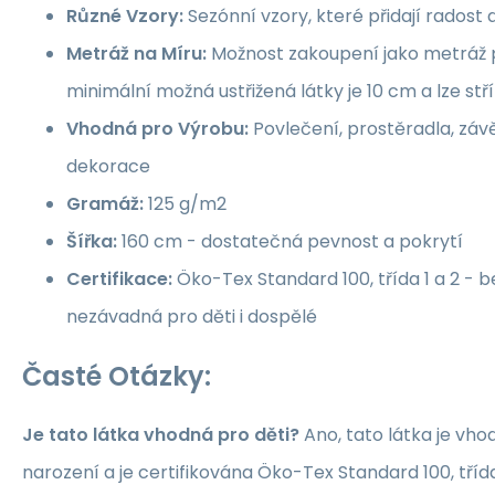
Různé Vzory:
Sezónní vzory, které přidají rados
Metráž na Míru:
Možnost zakoupení jako metráž p
minimální možná ustřižená látky je 10 cm a lze st
Vhodná pro Výrobu:
Povlečení, prostěradla, závě
dekorace
Gramáž:
125 g/m2
Šířka:
160 cm - dostatečná pevnost a pokrytí
Certifikace:
Öko-Tex Standard 100, třída 1 a 2 -
nezávadná pro děti i dospělé
Časté Otázky:
Je tato látka vhodná pro děti?
Ano, tato látka je vho
narození a je certifikována Öko-Tex Standard 100, třída 1