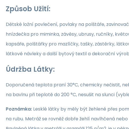
Způsob Užití:
Dětské ložní povlečení, povlaky na polštáře, zavinovač
hnízdečka pro miminka, závěsy, ubrusy, ručníky, květ
kapsáře, polštářky pro mazlíčky, tašky, zástěrky, látko
látkové návleky a další bytový textil a dekorační výrob
Údržba Látky:
Doporučená teplota praní 30°C, chemicky nečistit, nebě
na bavlnu při teplotě do 200 °C, nesušit na slunci (vybl
Poznámka:
Lesklé látky by měly být žehlené přes po
na rubu. Metráž se rovněž dobře žehlí navlhčená neb
Bavlněná látka v metráži v gramáži 125 g/m2, je v pěkné