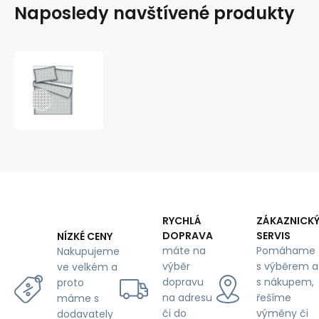
Naposledy navštívené produkty
Dětské
bavlněné
látky,
metráž.
Puntík
4
mm,
černý
na
Bílém
RYCHLÁ
ZÁKAZNICK
DOPRAVA
SERVIS
NÍZKÉ CENY
máte na
Pomáhame
Nakupujeme
výběr
s výběrem a
ve velkém a
dopravu
s nákupem,
proto
na adresu
řešíme
máme s
či do
výměny či
dodavately