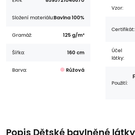
EAN:
8595721046670
Vzor:
Složení materiálu:
Bavlna 100%
Certifikát:
Gramáž:
125 g/m²
Účel
Šířka:
160 cm
látky:
Barva:
Růžová
Použití:
Popis
Dětské bavlněné látky