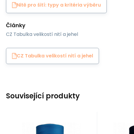
Nitě pro šití: typy a kritéria výběru
Články
CZ Tabulka velikostí nití a jehel
CZ Tabulka velikostí nití a jehel
Související produkty
EAN:
Kód:
8595721019940
80VIGA1115
EAN:
Kó
Skladem
5
ks
S
Ariadna
Ariadna
153
Kč
Nitě VIGA 80 do
Nitě