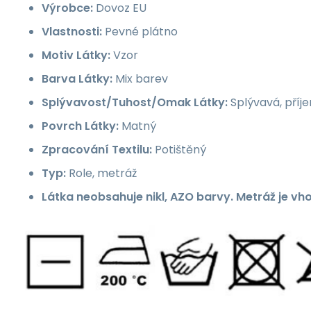
Výrobce:
Dovoz EU
Vlastnosti:
Pevné plátno
Motiv Látky:
Vzor
Barva Látky:
Mix barev
Splývavost/Tuhost/Omak Látky:
Splývavá, příj
Povrch Látky:
Matný
Zpracování Textilu:
Potištěný
Typ:
Role, metráž
Látka neobsahuje nikl, AZO barvy. Metráž je vh