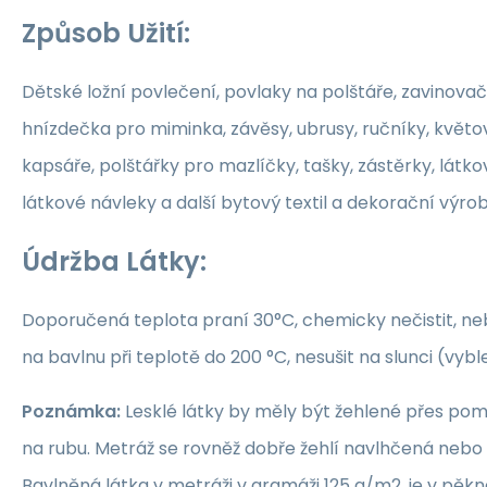
Způsob Užití:
Dětské ložní povlečení, povlaky na polštáře, zavinovač
hnízdečka pro miminka, závěsy, ubrusy, ručníky, květ
kapsáře, polštářky pro mazlíčky, tašky, zástěrky, látko
látkové návleky a další bytový textil a dekorační výrob
Údržba Látky:
Doporučená teplota praní 30°C, chemicky nečistit, nebě
na bavlnu při teplotě do 200 °C, nesušit na slunci (vybl
Poznámka:
Lesklé látky by měly být žehlené přes po
na rubu. Metráž se rovněž dobře žehlí navlhčená neb
Bavlněná látka v metráži v gramáži 125 g/m2, je v pěkné