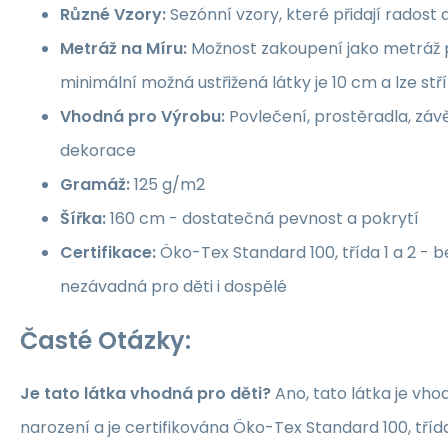
Různé Vzory:
Sezónní vzory, které přidají rados
Metráž na Míru:
Možnost zakoupení jako metráž p
minimální možná ustřižená látky je 10 cm a lze st
Vhodná pro Výrobu:
Povlečení, prostěradla, závě
dekorace
Gramáž:
125 g/m2
Šířka:
160 cm - dostatečná pevnost a pokrytí
Certifikace:
Öko-Tex Standard 100, třída 1 a 2 -
nezávadná pro děti i dospělé
Časté Otázky:
Je tato látka vhodná pro děti?
Ano, tato látka je vho
narození a je certifikována Öko-Tex Standard 100, třída 1