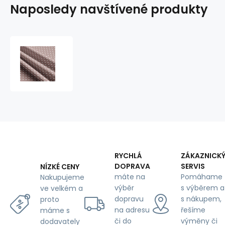
Naposledy navštívené produkty
Dětské
bavlněné
látky,
metráž.
Puntík
7
mm,
bílý
na
Cappuccino
RYCHLÁ
ZÁKAZNICK
DOPRAVA
SERVIS
NÍZKÉ CENY
máte na
Pomáhame
Nakupujeme
výběr
s výběrem a
ve velkém a
dopravu
s nákupem,
proto
na adresu
řešíme
máme s
či do
výměny či
dodavately