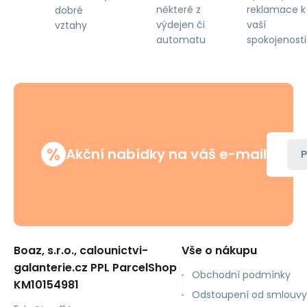
některé z
reklamace k
dobré
výdejen či
vaší
vztahy
automatu
spokojenosti
%
Akční nabídky na váš e-mail
P
Boaz, s.r.o., calounictvi-
Vše o nákupu
galanterie.cz PPL ParcelShop
Obchodní podmínky
KM10154981
Odstoupení od smlouvy