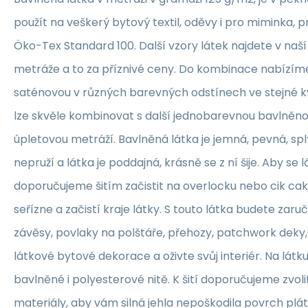
použít na veškerý bytový textil, oděvy i pro miminka, 
Öko-Tex Standard 100. Další vzory látek najdete v naš
metráže a to za příznivé ceny. Do kombinace nabízím
saténovou v různých barevných odstínech ve stejné kva
lze skvěle kombinovat s další jednobarevnou bavlněn
úpletovou metráží. Bavlněná látka je jemná, pevná, sp
nepruží a látka je poddajná, krásně se z ní šije. Aby se 
doporučujeme šitím začistit na overlocku nebo cik ca
seřízne a začistí kraje látky. S touto látka budete zaruč
závěsy, povlaky na polštáře, přehozy, patchwork deky, 
látkové bytové dekorace a oživte svůj interiér. Na lát
bavlněné i polyesterové nitě. K šití doporučujeme zvolit
materiály, aby vám silná jehla nepoškodila povrch plát