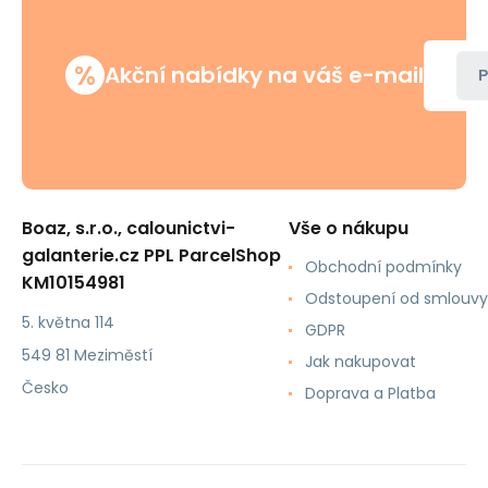
%
Akční nabídky na váš e-mail
P
Boaz, s.r.o., calounictvi-
Vše o nákupu
galanterie.cz PPL ParcelShop
Obchodní podmínky
KM10154981
Odstoupení od smlouvy
5. května 114
GDPR
549 81 Meziměstí
Jak nakupovat
Česko
Doprava a Platba