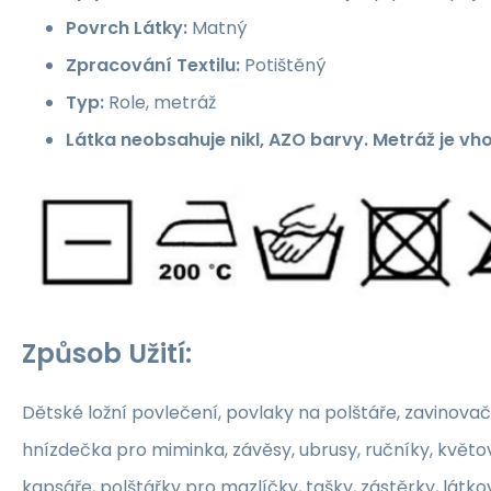
Povrch Látky:
Matný
Zpracování Textilu:
Potištěný
Typ:
Role, metráž
Látka neobsahuje nikl, AZO barvy. Metráž je vh
Způsob Užití:
Dětské ložní povlečení, povlaky na polštáře, zavinovač
hnízdečka pro miminka, závěsy, ubrusy, ručníky, květ
kapsáře, polštářky pro mazlíčky, tašky, zástěrky, látko