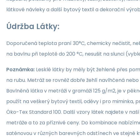
látkové návleky a další bytový textil a dekorační výrob
Údržba Látky:
Doporučená teplota praní 30°C, chemicky nečistit, nebě
na bavlnu při teplotě do 200 °C, nesušit na slunci (vybl
Poznámka:
Lesklé látky by měly být žehlené přes po
na rubu. Metráž se rovněž dobře žehlí navlhčená neb
Bavlněná látka v metráži v gramáži 125 g/m2, je v pěkné
použít na veškerý bytový textil, oděvy i pro miminka, 
Öko-Tex Standard 100. Další vzory látek najdete v naš
metráže a to za příznivé ceny. Do kombinace nabízím
saténovou v různých barevných odstínech ve stejné kva