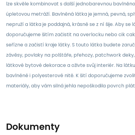
lze skvěle kombinovat s další jednobarevnou bavlněn
úpletovou metráží. Bavlněná látka je jemná, pevná, sp
nepruží a látka je poddajná, krásně se z ní šije. Aby se 
doporučujeme šitím začistit na overlocku nebo cik ca
seřízne a začistí kraje látky. S touto látka budete zaruč
závěsy, povlaky na polštáře, přehozy, patchwork deky, 
látkové bytové dekorace a oživte svůj interiér. Na lát
bavlněné i polyesterové nitě. K šití doporučujeme zvolit
materiály, aby vám silná jehla nepoškodila povrch plát
Dokumenty