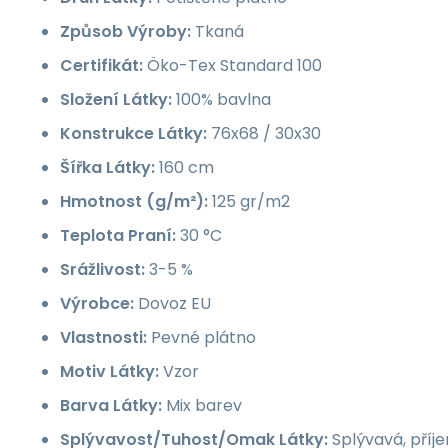
Způsob Výroby:
Tkaná
Certifikát:
Öko-Tex Standard 100
Složení Látky:
100% bavlna
Konstrukce Látky:
76x68 / 30x30
Šířka Látky:
160 cm
Hmotnost (g/m²):
125 gr/m2
Teplota Praní:
30 °C
Srážlivost:
3-5 %
Výrobce:
Dovoz EU
Vlastnosti:
Pevné plátno
Motiv Látky:
Vzor
Barva Látky:
Mix barev
Splývavost/Tuhost/Omak Látky:
Splývavá, příj