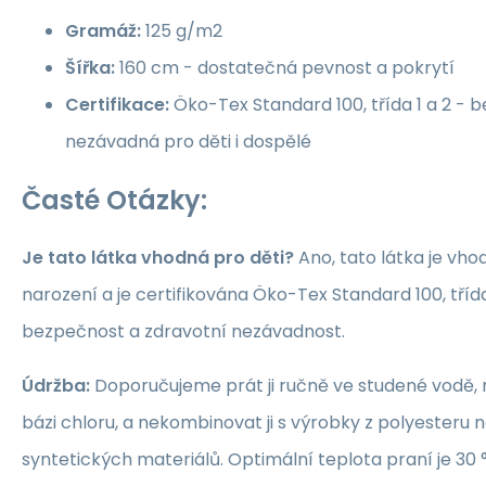
Gramáž:
125 g/m2
Šířka:
160 cm - dostatečná pevnost a pokrytí
Certifikace:
Öko-Tex Standard 100, třída 1 a 2 -
nezávadná pro děti i dospělé
Časté Otázky:
Je tato látka vhodná pro děti?
Ano, tato látka je vho
narození a je certifikována Öko-Tex Standard 100, třída 1
bezpečnost a zdravotní nezávadnost.
Údržba:
Doporučujeme prát ji ručně ve studené vodě, 
bázi chloru, a nekombinovat ji s výrobky z polyesteru 
syntetických materiálů. Optimální teplota praní je 30 °