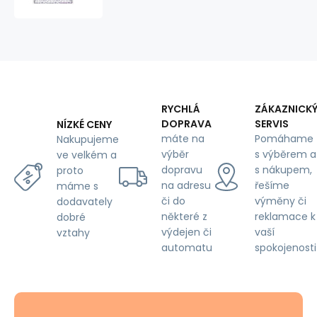
metráž
Kormidla
Černé
na
Bílém
RYCHLÁ
ZÁKAZNICK
DOPRAVA
SERVIS
NÍZKÉ CENY
máte na
Pomáhame
Nakupujeme
výběr
s výběrem a
ve velkém a
dopravu
s nákupem,
proto
na adresu
řešíme
máme s
či do
výměny či
dodavately
některé z
reklamace k
dobré
výdejen či
vaší
vztahy
automatu
spokojenosti