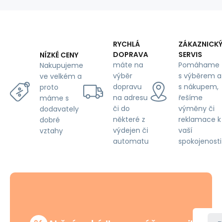
šíře
160
cm,
kytičky
červené
RYCHLÁ
ZÁKAZNICK
na
DOPRAVA
SERVIS
NÍZKÉ CENY
bílém
máte na
Pomáhame
Nakupujeme
výběr
s výběrem a
ve velkém a
dopravu
s nákupem,
proto
na adresu
řešíme
máme s
či do
výměny či
dodavately
některé z
reklamace k
dobré
výdejen či
vaší
vztahy
automatu
spokojenosti