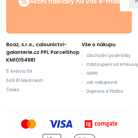
%
Akční nabídky na váš e-mail
P
Boaz, s.r.o., calounictvi-
Vše o nákupu
galanterie.cz PPL ParcelShop
Obchodní podmínky
KM10154981
Odstoupení od smlouvy
5. května 114
GDPR
549 81 Meziměstí
Jak nakupovat
Česko
Doprava a Platba