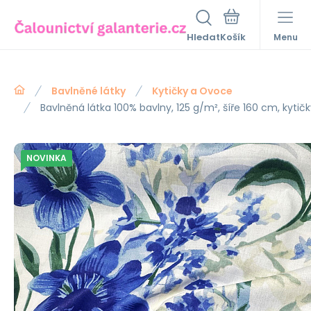
Hledat
Menu
Bavlněné látky
Kytičky a Ovoce
Bavlněná látka 100% bavlny, 125 g/m², šíře 160 cm, kytič
NOVINKA