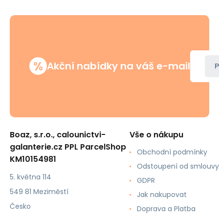
%
Akční nabídky na váš e-mail
P
Boaz, s.r.o., calounictvi-
Vše o nákupu
galanterie.cz PPL ParcelShop
Obchodní podmínky
KM10154981
Odstoupení od smlouvy
5. května 114
GDPR
549 81 Meziměstí
Jak nakupovat
Česko
Doprava a Platba