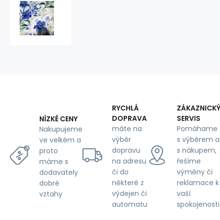
Bavlněná
látka
100%
bavlny,
125
g/m²,
šíře
160
cm,
kytičky
na
RYCHLÁ
ZÁKAZNICK
bílém
DOPRAVA
SERVIS
NÍZKÉ CENY
máte na
Pomáhame
Nakupujeme
výběr
s výběrem a
ve velkém a
dopravu
s nákupem,
proto
na adresu
řešíme
máme s
či do
výměny či
dodavately
některé z
reklamace k
dobré
výdejen či
vaší
vztahy
automatu
spokojenosti