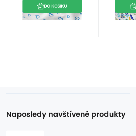
dospělé i 
DO KOŠÍKU
oživte sv
Naposledy navštívené produkty