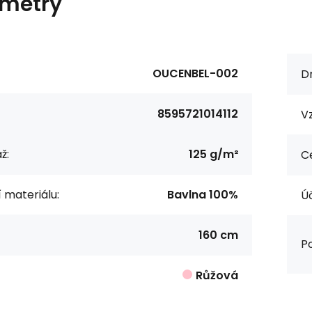
metry
OUCENBEL-002
Dr
8595721014112
Vz
ž:
125 g/m²
Ce
í materiálu:
Bavlna 100%
Úč
160 cm
Po
Růžová