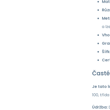
Mate
Růz
Met
a lz
Vho
Gra
Šířk
Cert
Časté
Je tato 
100, tříd
Údržba:
D