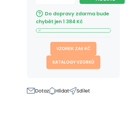
Do dopravy zdarma bude
chybět jen
1 384
Kč
VZOREK ZA
6
KČ
KATALOGY VZORKŮ
Dotaz
Hlídat
Sdílet