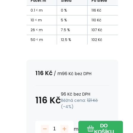
Počet
m
Sleva
Po slevě
0.1
m
0
%
116
Kč
10
m
5
%
110
Kč
26
m
7.5
%
107
Kč
50
m
12.5
%
102
Kč
116
Kč
/
m
96
Kč
bez DPH
96
Kč
bez DPH
116
Kč
Běžná cena:
121
Kč
(-
4
%)
DO
m
KOŠÍKU