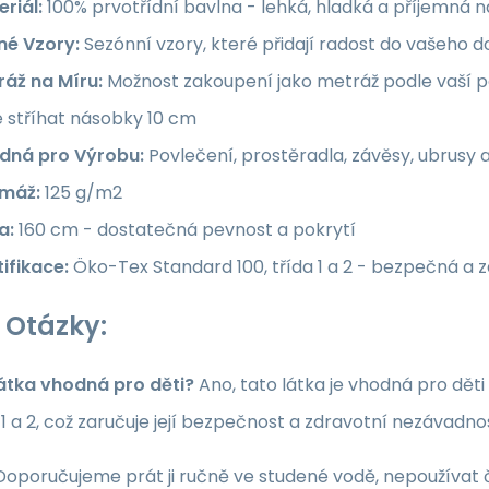
riál:
100% prvotřídní bavlna - lehká, hladká a příjemná 
né Vzory:
Sezónní vzory, které přidají radost do vašeho
ráž na Míru:
Možnost zakoupení jako metráž podle vaší po
e stříhat násobky 10 cm
dná pro Výrobu:
Povlečení, prostěradla, závěsy, ubrusy 
máž:
125 g/m2
a:
160 cm - dostatečná pevnost a pokrytí
ifikace:
Öko-Tex Standard 100, třída 1 a 2 - bezpečná a 
 Otázky:
látka vhodná pro děti?
Ano, tato látka je vhodná pro dět
a 1 a 2, což zaručuje její bezpečnost a zdravotní nezávadno
oporučujeme prát ji ručně ve studené vodě, nepoužívat či