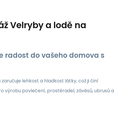
ž Velryby a lodě na
jte radost do vašeho domova s
aručuje lehkost a hladkost látky, což ji činí
ro výrobu povlečení, prostěradel, závěsů, ubrusů a