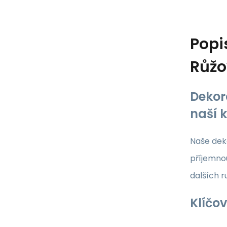
Popi
Růž
Dekor
naší 
Naše deko
příjemnou
dalších 
Klíčov