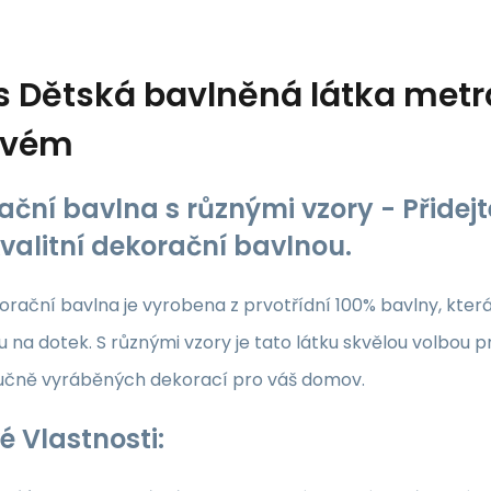
s
Dětská bavlněná látka metrá
ovém
ační bavlna s různými vzory - Přide
kvalitní dekorační bavlnou.
rační bavlna je vyrobena z prvotřídní 100% bavlny, která z
 na dotek. S různými vzory je tato látku skvělou volbou p
ručně vyráběných dekorací pro váš domov.
é Vlastnosti: