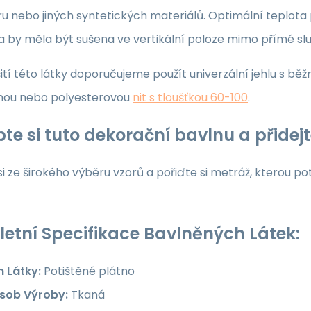
u nebo jiných syntetických materiálů. Optimální teplota p
ka by měla být sušena ve vertikální poloze mimo přímé sl
ití této látky doporučujeme použít univerzální jehlu s běž
nou nebo polyesterovou
nit s tloušťkou 60-100
.
te si tuto dekorační bavlnu a přide
i ze širokého výběru vzorů a pořiďte si metráž, kterou po
etní Specifikace Bavlněných Látek:
h Látky:
Potištěné plátno
sob Výroby:
Tkaná