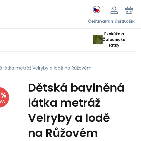
Čeština
Přihlásit
Košík
Ekokůže a
Čalounické
látky
á látka metráž Velryby a lodě na Růžovém
Dětská bavlněná
4
%
látka metráž
EVA
Velryby a lodě
na Růžovém