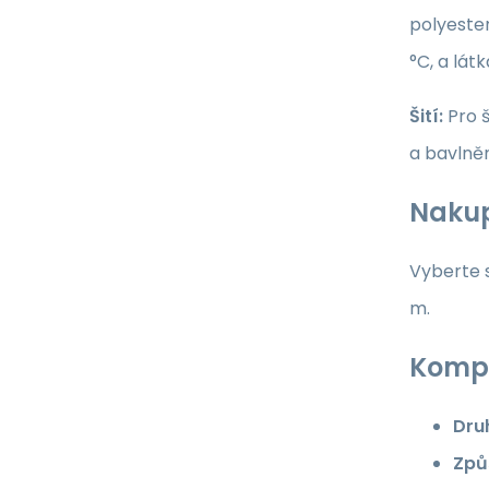
polyester
°C, a lát
Šití:
Pro š
a bavlně
Nakup
Vyberte s
m.
Kompl
Dru
Způ