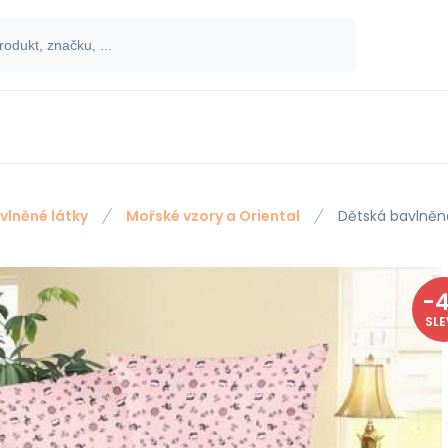
vlněné látky
Mořské vzory a Oriental
Dětská bavlněn
-
SL