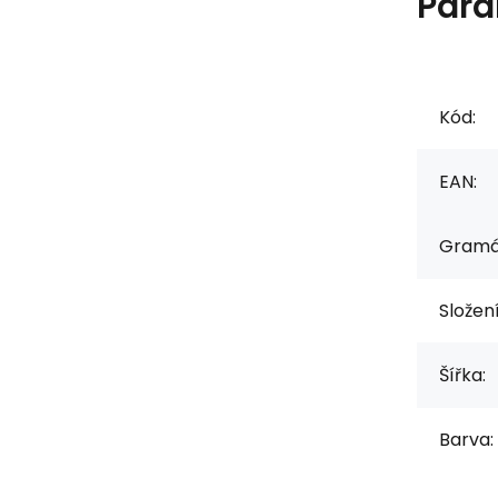
Para
Kód:
EAN:
Gramá
Složen
Šířka:
Barva: