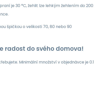
raní je 30 °C, žehlit lze lehkým žehlením do 200
unce.
nou špičkou o velikosti 70, 80 nebo 90
jte radost do svého domova!
třebujete. Minimální množství v objednávce je 0.1