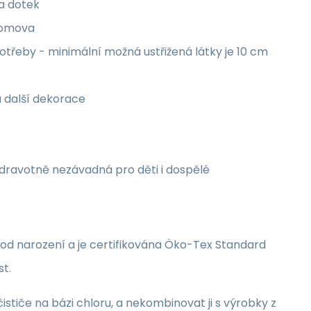
na dotek
 domova
třeby - minimální možná ustřižená látky je 10 cm
a další dekorace
zdravotně nezávadná pro děti i dospělé
i od narození a je certifikována Öko-Tex Standard
st.
stiče na bázi chloru, a nekombinovat ji s výrobky z