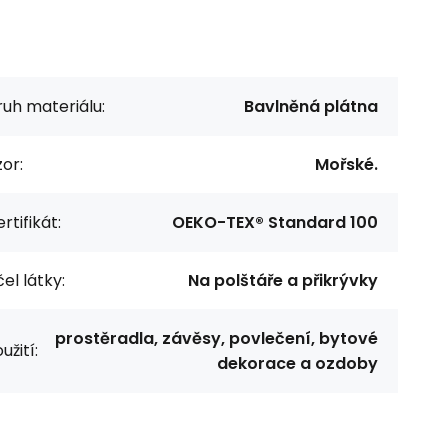
uh materiálu:
Bavlněná plátna
or:
Mořské.
rtifikát:
OEKO-TEX® Standard 100
el látky:
Na polštáře a přikrývky
prostěradla, závěsy, povlečení, bytové
užití:
dekorace a ozdoby