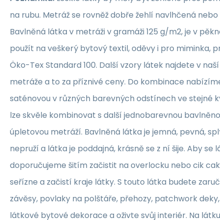
na rubu. Metráž se rovněž dobře žehlí navlhčená neb
Bavlněná látka v metráži v gramáži 125 g/m2, je v pěkné
použít na veškerý bytový textil, oděvy i pro miminka, 
Öko-Tex Standard 100. Další vzory látek najdete v naš
metráže a to za příznivé ceny. Do kombinace nabízím
saténovou v různých barevných odstínech ve stejné kva
lze skvěle kombinovat s další jednobarevnou bavlněn
úpletovou metráží. Bavlněná látka je jemná, pevná, sp
nepruží a látka je poddajná, krásně se z ní šije. Aby se 
doporučujeme šitím začistit na overlocku nebo cik ca
seřízne a začistí kraje látky. S touto látka budete zaruč
závěsy, povlaky na polštáře, přehozy, patchwork deky, 
látkové bytové dekorace a oživte svůj interiér. Na lát