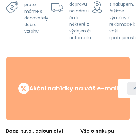
dopravu
s nákupem,
proto
na adresu
řešíme
máme s
či do
výměny či
dodavately
některé z
reklamace k
dobré
výdejen či
vaší
vztahy
automatu
spokojenosti
%
Akční nabídky na váš e-mail
P
Boaz, s.r.o., calounictvi-
Vše o nákupu