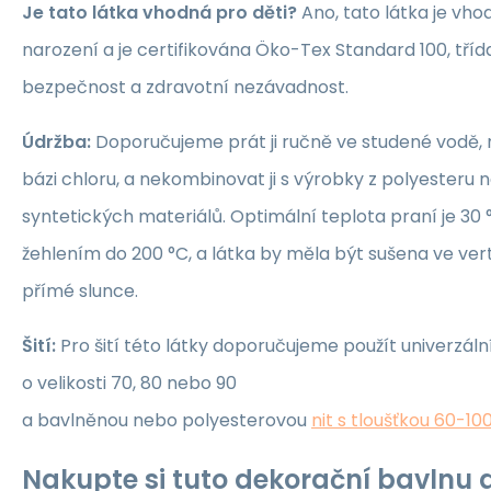
Je tato látka vhodná pro děti?
Ano, tato látka je vho
narození a je certifikována Öko-Tex Standard 100, třída 1
bezpečnost a zdravotní nezávadnost.
Údržba:
Doporučujeme prát ji ručně ve studené vodě, 
bázi chloru, a nekombinovat ji s výrobky z polyesteru 
syntetických materiálů. Optimální teplota praní je 30 °
žehlením do 200 °C, a látka by měla být sušena ve ver
přímé slunce.
Šití:
Pro šití této látky doporučujeme použít univerzáln
o velikosti 70, 80 nebo 90
a bavlněnou nebo polyesterovou
nit s tloušťkou 60-10
Nakupte si tuto dekorační bavlnu a