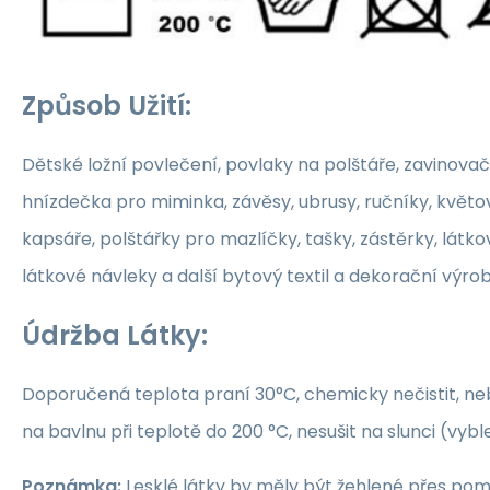
Způsob Užití:
Dětské ložní povlečení, povlaky na polštáře, zavinovač
hnízdečka pro miminka, závěsy, ubrusy, ručníky, květ
kapsáře, polštářky pro mazlíčky, tašky, zástěrky, látko
látkové návleky a další bytový textil a dekorační výrob
Údržba Látky:
Doporučená teplota praní 30°C, chemicky nečistit, nebě
na bavlnu při teplotě do 200 °C, nesušit na slunci (vybl
Poznámka:
Lesklé látky by měly být žehlené přes po