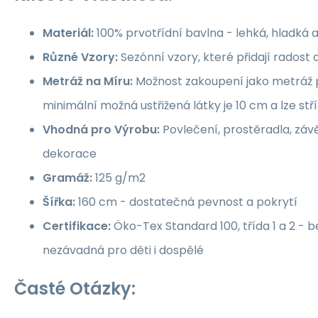
Materiál:
100% prvotřídní bavlna - lehká, hladká 
Různé Vzory:
Sezónní vzory, které přidají rados
Metráž na Míru:
Možnost zakoupení jako metráž p
minimální možná ustřižená látky je 10 cm a lze st
Vhodná pro Výrobu:
Povlečení, prostěradla, závě
dekorace
Gramáž:
125 g/m2
Šířka:
160 cm - dostatečná pevnost a pokrytí
Certifikace:
Öko-Tex Standard 100, třída 1 a 2 -
nezávadná pro děti i dospělé
Časté Otázky: