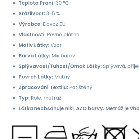
Teplota Praní:
30 °C
Srážlivost:
3-5 %
Výrobce:
Dovoz EU
Vlastnosti:
Pevné plátno
Motiv Látky:
Vzor
Barva Látky:
Mix barev
Splývavost/Tuhost/Omak Látky:
Splývavá, příj
Povrch Látky:
Matný
Zpracování Textilu:
Potištěný
Typ:
Role, metráž
Látka neobsahuje nikl, AZO barvy. Metráž je vh