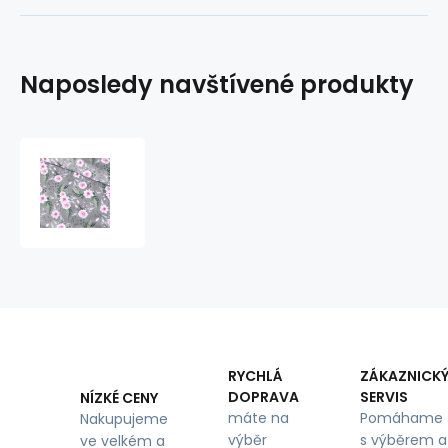
Naposledy navštívené produkty
Bavlněná
látka
100%
bavlny,
125
g/m²,
šíře
160
cm,
zahrada
na
RYCHLÁ
ZÁKAZNICK
šedém
DOPRAVA
SERVIS
NÍZKÉ CENY
máte na
Pomáhame
Nakupujeme
výběr
s výběrem a
ve velkém a