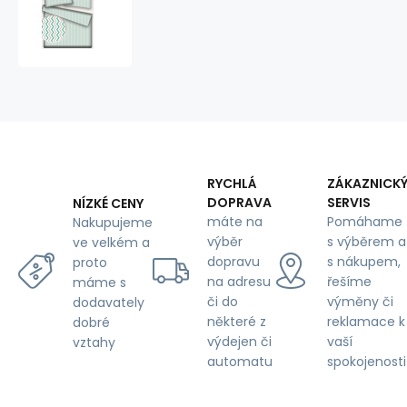
dětské
bavlněné
látky,
metráž.
Cikcak
Mentolový
a
Šedý
RYCHLÁ
ZÁKAZNICK
DOPRAVA
SERVIS
NÍZKÉ CENY
máte na
Pomáhame
Nakupujeme
výběr
s výběrem a
ve velkém a
dopravu
s nákupem,
proto
na adresu
řešíme
máme s
či do
výměny či
dodavately
některé z
reklamace k
dobré
výdejen či
vaší
vztahy
automatu
spokojenosti