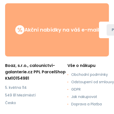
%
Akční nabídky na váš e-mail
P
Boaz, s.r.o., calounictvi-
Vše o nákupu
galanterie.cz PPL ParcelShop
Obchodní podmínky
KM10154981
Odstoupení od smlouvy
5. května 114
GDPR
549 81 Meziměstí
Jak nakupovat
Česko
Doprava a Platba