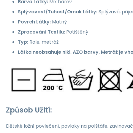
Barva Látky:
Mix barev
Splývavost/Tuhost/Omak Látky:
Splývavá, příj
Povrch Látky:
Matný
Zpracování Textilu:
Potištěný
Typ:
Role, metráž
Látka neobsahuje nikl, AZO barvy. Metráž je vh
Způsob Užití:
Dětské ložní povlečení, povlaky na polštáře, zavinovač