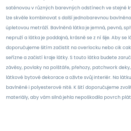
saténovou v různých barevných odstínech ve stejné kva
lze skvěle kombinovat s další jednobarevnou bavlněn
úpletovou metráží. Bavlněná látka je jemná, pevná, sp
nepruží a látka je poddajná, krásně se z ní šije. Aby se 
doporučujeme šitím začistit na overlocku nebo cik ca
seřízne a začistí kraje látky. S touto látka budete zaruč
závěsy, povlaky na polštáře, přehozy, patchwork deky, 
látkové bytové dekorace a oživte svůj interiér. Na lát
bavlněné i polyesterové nitě. K šití doporučujeme zvolit
materiály, aby vám silná jehla nepoškodila povrch plát