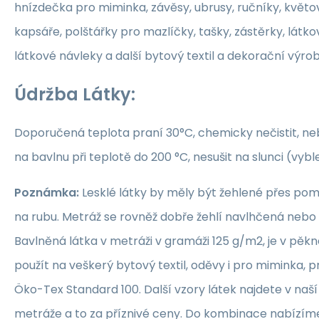
hnízdečka pro miminka, závěsy, ubrusy, ručníky, květ
kapsáře, polštářky pro mazlíčky, tašky, zástěrky, látko
látkové návleky a další bytový textil a dekorační výrob
Údržba Látky:
Doporučená teplota praní 30°C, chemicky nečistit, nebě
na bavlnu při teplotě do 200 °C, nesušit na slunci (vybl
Poznámka:
Lesklé látky by měly být žehlené přes po
na rubu. Metráž se rovněž dobře žehlí navlhčená neb
Bavlněná látka v metráži v gramáži 125 g/m2, je v pěkné
použít na veškerý bytový textil, oděvy i pro miminka, 
Öko-Tex Standard 100. Další vzory látek najdete v naš
metráže a to za příznivé ceny. Do kombinace nabízím