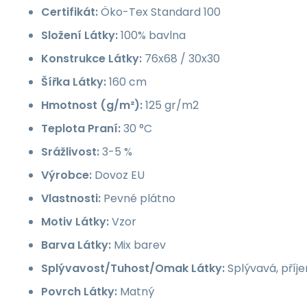
Certifikát:
Öko-Tex Standard 100
Složení Látky:
100% bavlna
Konstrukce Látky:
76x68 / 30x30
Šířka Látky:
160 cm
Hmotnost (g/m²):
125 gr/m2
Teplota Praní:
30 °C
Srážlivost:
3-5 %
Výrobce:
Dovoz EU
Vlastnosti:
Pevné plátno
Motiv Látky:
Vzor
Barva Látky:
Mix barev
Splývavost/Tuhost/Omak Látky:
Splývavá, příj
Povrch Látky:
Matný