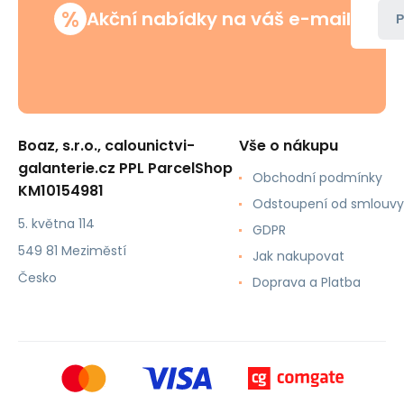
%
Akční nabídky na váš e-mail
P
Boaz, s.r.o., calounictvi-
Vše o nákupu
galanterie.cz PPL ParcelShop
Obchodní podmínky
KM10154981
Odstoupení od smlouvy
5. května 114
GDPR
549 81 Meziměstí
Jak nakupovat
Česko
Doprava a Platba