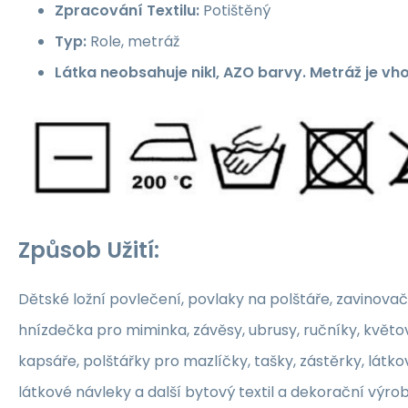
Zpracování Textilu:
Potištěný
Typ:
Role, metráž
Látka neobsahuje nikl, AZO barvy. Metráž je vh
Způsob Užití:
Dětské ložní povlečení, povlaky na polštáře, zavinovač
hnízdečka pro miminka, závěsy, ubrusy, ručníky, květ
kapsáře, polštářky pro mazlíčky, tašky, zástěrky, látko
látkové návleky a další bytový textil a dekorační výrob