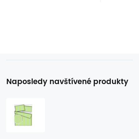
Naposledy navštívené produkty
Dekorační
dětské
bavlněné
látky,
metráž.