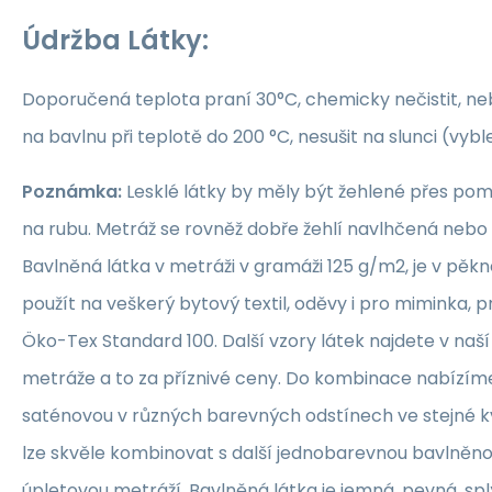
Údržba Látky:
Doporučená teplota praní 30°C, chemicky nečistit, nebě
na bavlnu při teplotě do 200 °C, nesušit na slunci (vybl
Poznámka:
Lesklé látky by měly být žehlené přes po
na rubu. Metráž se rovněž dobře žehlí navlhčená neb
Bavlněná látka v metráži v gramáži 125 g/m2, je v pěkné
použít na veškerý bytový textil, oděvy i pro miminka, 
Öko-Tex Standard 100. Další vzory látek najdete v naš
metráže a to za příznivé ceny. Do kombinace nabízím
saténovou v různých barevných odstínech ve stejné kva
lze skvěle kombinovat s další jednobarevnou bavlněn
úpletovou metráží. Bavlněná látka je jemná, pevná, sp