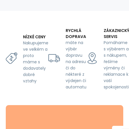
Cikcak
Zelený
RYCHLÁ
ZÁKAZNICK
DOPRAVA
SERVIS
NÍZKÉ CENY
máte na
Pomáhame
Nakupujeme
výběr
s výběrem a
ve velkém a
dopravu
s nákupem,
proto
na adresu
řešíme
máme s
či do
výměny či
dodavately
některé z
reklamace k
dobré
výdejen či
vaší
vztahy
automatu
spokojenosti