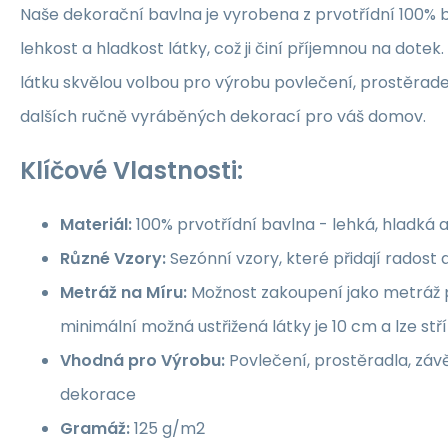
Naše dekorační bavlna je vyrobena z prvotřídní 100% b
lehkost a hladkost látky, což ji činí příjemnou na dotek.
látku skvělou volbou pro výrobu povlečení, prostěrade
dalších ručně vyráběných dekorací pro váš domov.
Klíčové Vlastnosti:
Materiál:
100% prvotřídní bavlna - lehká, hladká 
Různé Vzory:
Sezónní vzory, které přidají rados
Metráž na Míru:
Možnost zakoupení jako metráž p
minimální možná ustřižená látky je 10 cm a lze st
Vhodná pro Výrobu:
Povlečení, prostěradla, závě
dekorace
Gramáž:
125 g/m2