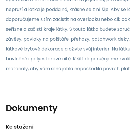
nepruží a látka je poddajná, krásně se z ní šije. Aby se 
doporučujeme šitím začistit na overlocku nebo cik ca
seřízne a začistí kraje látky. S touto látka budete zaruč
závěsy, povlaky na polštáře, přehozy, patchwork deky, 
látkové bytové dekorace a oživte svůj interiér. Na lát
bavlněné i polyesterové nitě. K šití doporučujeme zvolit
materiály, aby vám silná jehla nepoškodila povrch plát
Dokumenty
Ke stažení