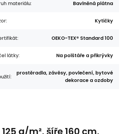
uh materiálu:
Bavlněná plátna
or:
Kytičky
rtifikát:
OEKO-TEX® Standard 100
el látky:
Na polštáře a přikrývky
prostěradla, závěsy, povlečení, bytové
užití:
dekorace a ozdoby
125 g/m², šíře 160 cm,