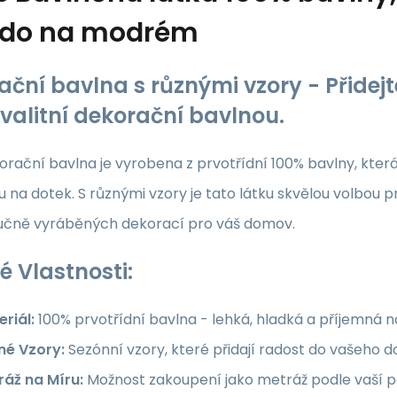
rdo na modrém
ační bavlna s různými vzory - Přide
kvalitní dekorační bavlnou.
rační bavlna je vyrobena z prvotřídní 100% bavlny, která z
 na dotek. S různými vzory je tato látku skvělou volbou p
ručně vyráběných dekorací pro váš domov.
é Vlastnosti:
riál:
100% prvotřídní bavlna - lehká, hladká a příjemná 
né Vzory:
Sezónní vzory, které přidají radost do vašeho
ráž na Míru:
Možnost zakoupení jako metráž podle vaší po