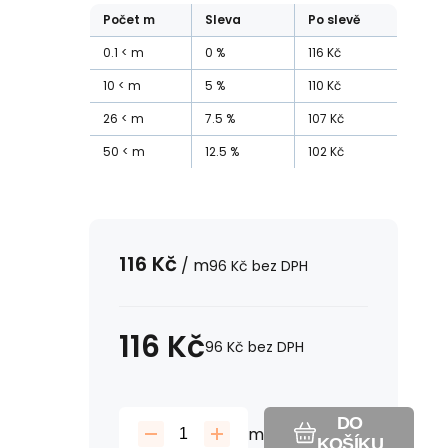
Počet
m
Sleva
Po slevě
0.1
m
0
%
116
Kč
10
m
5
%
110
Kč
26
m
7.5
%
107
Kč
50
m
12.5
%
102
Kč
116
Kč
/
m
96
Kč
bez DPH
116
Kč
96
Kč
bez DPH
DO
m
KOŠÍKU