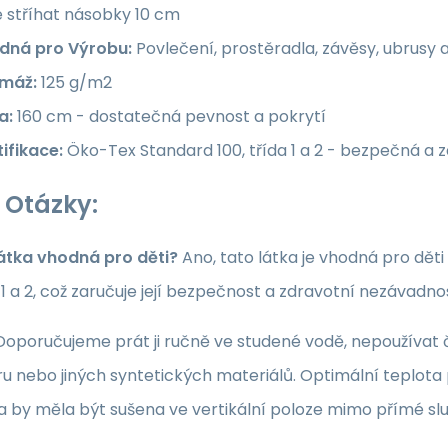
e stříhat násobky 10 cm
dná pro Výrobu:
Povlečení, prostěradla, závěsy, ubrusy 
máž:
125 g/m2
a:
160 cm - dostatečná pevnost a pokrytí
ifikace:
Öko-Tex Standard 100, třída 1 a 2 - bezpečná a 
 Otázky:
látka vhodná pro děti?
Ano, tato látka je vhodná pro dět
a 1 a 2, což zaručuje její bezpečnost a zdravotní nezávadno
oporučujeme prát ji ručně ve studené vodě, nepoužívat či
u nebo jiných syntetických materiálů. Optimální teplota p
ka by měla být sušena ve vertikální poloze mimo přímé sl