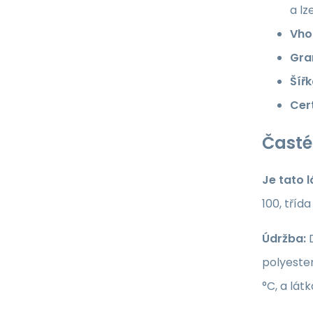
a lz
Vho
Gra
Šířk
Cert
Časté
Je tato 
100, tříd
Údržba:
D
polyester
°C, a lát