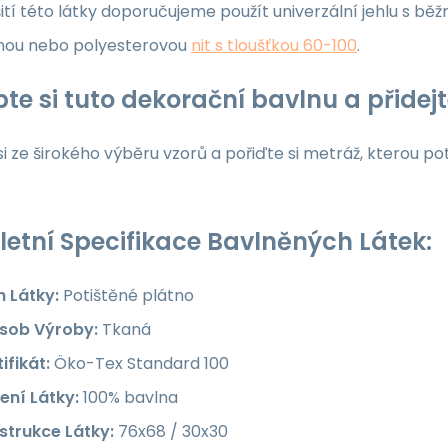
ití této látky doporučujeme použít univerzální jehlu s běž
nou nebo polyesterovou
nit s tloušťkou 60-100
.
te si tuto dekorační bavlnu a přide
i ze širokého výběru vzorů a pořiďte si metráž, kterou po
etní Specifikace Bavlněných Látek:
h Látky:
Potištěné plátno
sob Výroby:
Tkaná
ifikát:
Öko-Tex Standard 100
ení Látky:
100% bavlna
strukce Látky:
76x68 / 30x30