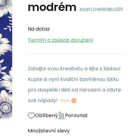
modrém
Kód:
FLOWERSBEL0011
Na dotaz
Termín a způsob doručení
Zahajte svou kreativitu a šijte s láskou!
Kupte si nyní kvalitní bavlněnou látku
pro dospělé i děti od narození a oživte
své nápady!
Více
Oblíbený
Porovnat
Množstevní slevy