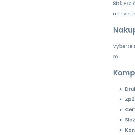
Šití:
Pro š
a bavlně
Nakup
Vyberte s
m.
Kompl
Dru
Způ
Cert
Slož
Kon