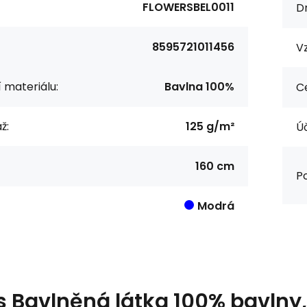
FLOWERSBEL0011
Dr
8595721011456
Vz
í materiálu:
Bavlna 100%
Ce
ž:
125 g/m²
Úč
160 cm
Po
Modrá
s
Bavlněná látka 100% bavlny, 